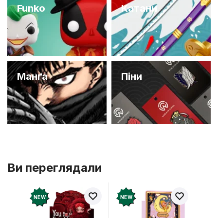
Funko
Катани
Манґа
Піни
Ви переглядали
NEW
NEW