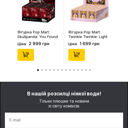
Фігурка Pop Mart:
Фігурка Pop Mart:
Skullpanda: You Found
Twinkle Twinkle: Light
Me!: Plush Doll Pendant
Up: Scene Sets Series
2 999 грн
1 699 грн
Ціна
Ціна
Series (Blind Box: 1 з
(Blind Box: 1 з 10)
10) (Secret Edition),
(Secret Edition),
(29347)
(21372)
В нашій розсилці ніякої води!
Тільки плюшки та новини
зі світу коміксів.
E-mail