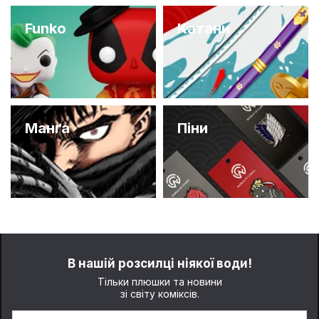
Funko
Катани
Манґа
Піни
В нашій розсилці ніякої води!
Тільки плюшки та новини
зі світу коміксів.