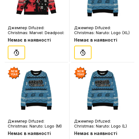
Джемпер Difuzed:
Джемпер Difuzed:
Christmas: Marvel: Deadpool:
Christmas: Naruto: Logo (XL)
Deadpool: «‎Here Comes
(чол.), (388299)
Немає в наявності
Немає в наявності
Deadpool!» (S) (чол.),
(333459)
NEW
NEW
YEAR
YEAR
Джемпер Difuzed:
Джемпер Difuzed:
Christmas: Naruto: Logo (M)
Christmas: Naruto: Logo (L)
(чол.), (388275)
(чол.), (388282)
Немає в наявності
Немає в наявності