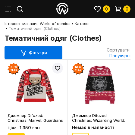
0
0
Інтернет-магазин World of comics
Каталог
Тематичний одяг (Clothes)
Тематичний одяг (Clothes)
Сортувати:
Фільтри
Популярні
NEW
NEW
YEAR
YEAR
Джемпер Difuzed:
Джемпер Difuzed:
Christmas: Marvel: Guardians
Christmas: Wizarding World:
of the Galaxy: Groot:
Harry Potter: Hogwarts
Немає в наявності
1 350 грн
Ціна
«‎Season's Grootings» (2XL),
Houses: «Draco Dormiens
(335101)
Nunquam Titillandus» (M)