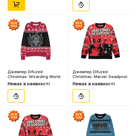
(чол.), (387322)
NEW
NEW
YEAR
YEAR
Джемпер Difuzed:
Джемпер Difuzed:
Christmas: Wizarding World:
Christmas: Marvel: Deadpool:
Harry Potter: Hogwarts
Deadpool: «‎Here Comes
Немає в наявності
Немає в наявності
Houses: «Draco Dormiens
Deadpool!» (2XL) (чол.),
Nunquam Titillandus» (L)
(333527)
(чол.), (387339)
NEW
NEW
YEAR
YEAR