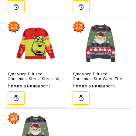
NEW
NEW
YEAR
YEAR
Джемпер Difuzed:
Джемпер Difuzed:
Christmas: Shrek: Shrek (XL)
Christmas: Star Wars: The
(чол.), (335118)
Mandalorian: Grogu (2XL)
Немає в наявності
Немає в наявності
(чол.), (387582)
NEW
YEAR