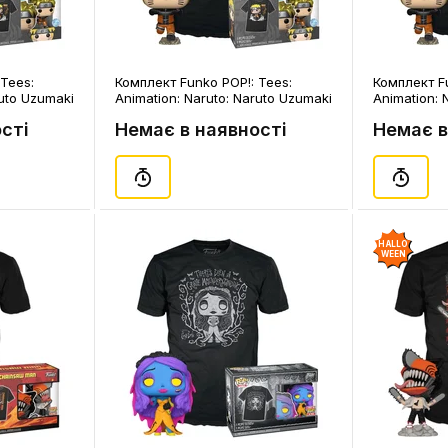
Tees:
Комплект Funko POP!: Tees:
Комплект Fu
ruto Uzumaki
Animation: Naruto: Naruto Uzumaki
Animation: 
 (64754)
(Special Edition) (M), (64752)
(Special Edi
сті
Немає в наявності
Немає в
HALLO
WEEN