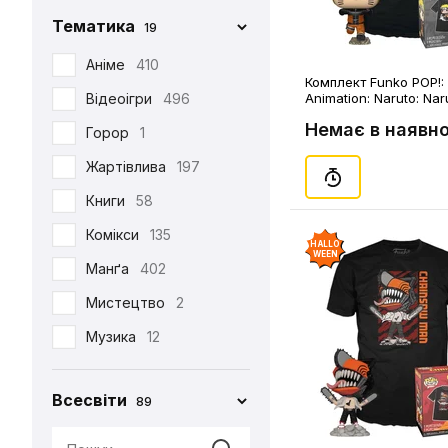
Фігурка Funko
29
Chop-Chop
86
Тематика
19
Хаорі
95
Cinereplicas
2
Аніме
410
Худі
38
Комплект Funko POP!: 
Comic Con
27
Відеоігри
496
Animation: Naruto: Na
Шапка
12
(Special Edition) (XL),
Creative Depo
63
Немає в наявно
Горор
1
Шарф
6
Difuzed
366
Жартівлива
197
Шкарпетки
510
Funko
34
Книги
58
Jinx
8
Комікси
135
HALLO
WEEN
Noskar
169
Манґа
402
Pyramid International
2
Мистецтво
2
Warner
5
Музика
12
•••
320
Мультфільми
220
Всесвіти
89
Новорічна
29
Патріотична
99