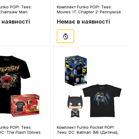
nko POP!: Tees:
Комплект Funko POP!: Tees:
 Chainsaw Man:
Movies: IT: Chapter 2: Pennywise
n (L), (84313)
w/ Beaver Hat (M), (42420)
 наявності
Немає в наявності
nko POP!: Tees:
Комплект Funko Pocket POP!:
 DC: The Flash (Glows
Tees: DC: Batman (M) (Дитяча),
 (M), (63643)
(63527)