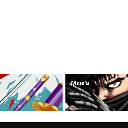
и
Манґа