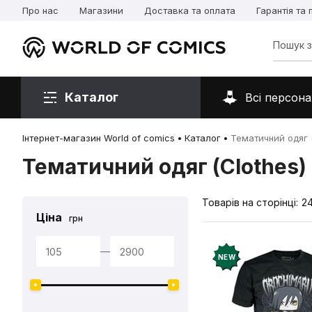
Про нас
Магазини
Доставка та оплата
Гарантія та
Каталог
Всі персона
Інтернет-магазин World of comics
Каталог
Тематичний одяг (
Тематичний одяг (Clothes)
Товарів на сторінці:
2
Ціна
грн
—
NEW