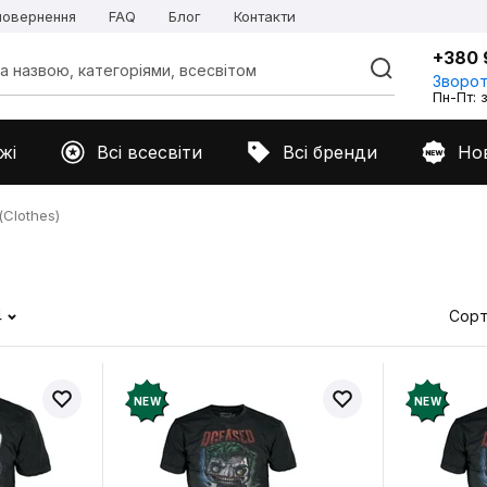
 повернення
FAQ
Блог
Контакти
+380 
Зворот
Пн-Пт: з
жі
Всі всесвіти
Всі бренди
Но
Clothes)
4
Сорт
NEW
NEW