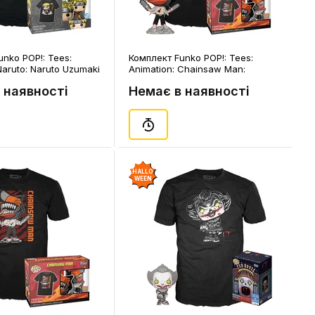
nko POP!: Tees:
Комплект Funko POP!: Tees:
Naruto: Naruto Uzumaki
Animation: Chainsaw Man:
tion) (L), (64753)
Chainsaw Man (XL), (84314)
 наявності
Немає в наявності
HALLO
WEEN