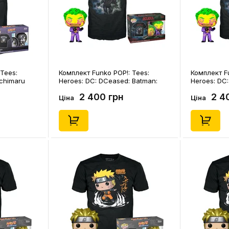
Tees:
Комплект Funko POP!: Tees:
Комплект Fu
ochimaru
Heroes: DC: DCeased: Batman:
Heroes: DC
(45383)
The Jocker (Special Edition) (M),
The Jocker (
2 400 грн
2 4
(45475)
(45482)
Ціна
Ціна