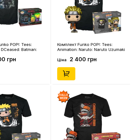
nko POP!: Tees:
Комплект Funko POP!: Tees:
: DCeased: Batman:
Animation: Naruto: Naruto Uzumaki
Special Edition) (L),
(Special Edition) (S), (47519)
00 грн
2 400 грн
Ціна
HALLO
WEEN