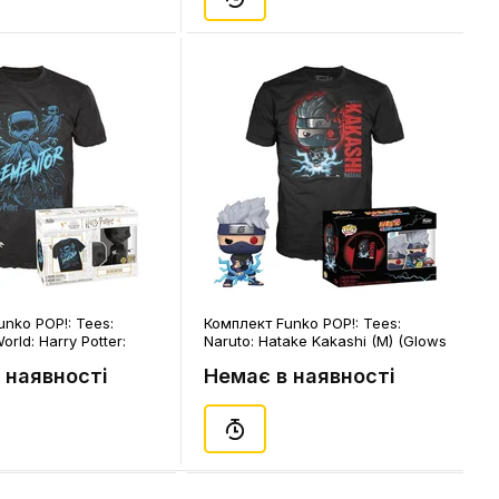
nko POP!: Tees:
Комплект Funko POP!: Tees:
orld: Harry Potter:
Naruto: Hatake Kakashi (M) (Glows
) (Glows in the Dark),
in the Dark) (Special Edition),
 наявності
Немає в наявності
(63364)