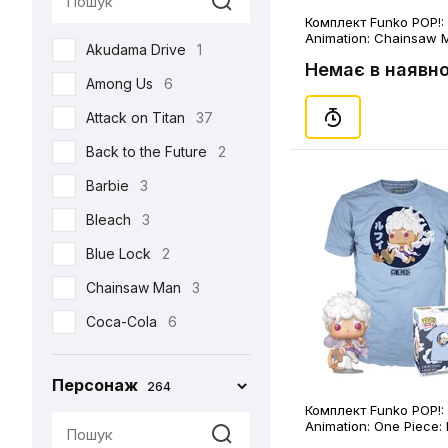
Комплект Funko POP!: 
Реклама
17
Animation: Chainsaw 
Akudama Drive
1
Chainsaw Man (M), (8
Романтична
22
Немає в наявно
Among Us
6
Серіали
105
Attack on Titan
37
Спорт
4
Back to the Future
2
Фільми
213
Barbie
3
Шоу
3
Bleach
3
•••
159
Blue Lock
2
Chainsaw Man
3
Coca-Cola
6
Corpse Bride
1
Персонаж
264
Cuphead
2
Комплект Funko POP!: 
Cyberpunk 2077
4
Animation: One Piece: 
Five (M), (84279)