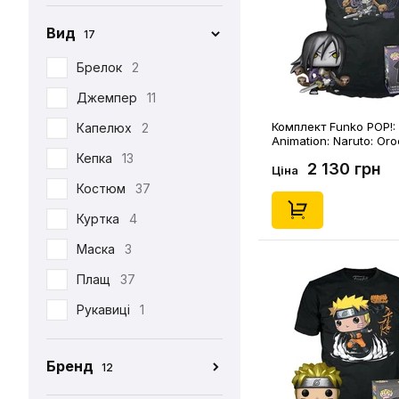
Вид
17
Брелок
2
Джемпер
11
Комплект Funko POP!: 
Капелюх
2
Animation: Naruto: Or
(Special Edition) (M), 
Кепка
13
2 130 грн
Ціна
Костюм
37
Куртка
4
Маска
3
Плащ
37
Рукавиці
1
Табі
37
Бренд
12
Футболка
390
CEH
176