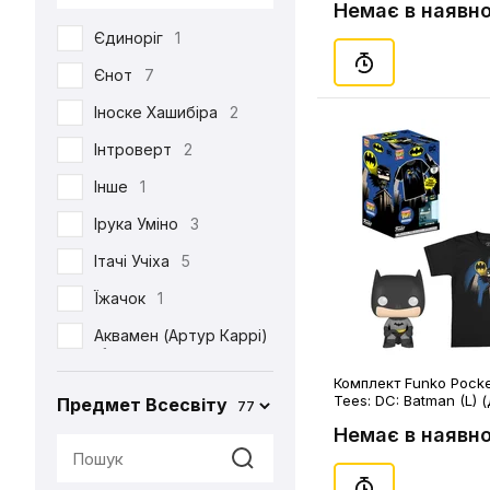
Немає в наявно
DC
53
Єдиноріг
1
Death Note
39
Єнот
7
Demon Slayer
38
Іноске Хашибіра
2
Dexter's Laboratory
1
Інтроверт
2
Diablo
6
Інше
1
Disney
6
Ірука Уміно
3
Elder Scrolls
4
Ітачі Учіха
5
Evangelion
2
Їжачок
1
Family Guy
4
Аквамен (Артур Каррі)
Ferrero
2
1
Friday the 13th
1
Комплект Funko Pocke
Акула
2
Tees: DC: Batman (L) (
Предмет Всесвіту
77
(63548)
Friends
3
Альпака
1
Немає в наявно
Game of Thrones
2
Аня Форджер (Об'єкт
«007»)