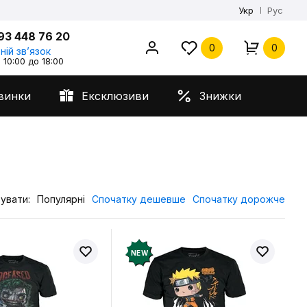
Укр
Рус
93 448 76 20
0
0
ній звʼязок
 10:00 до 18:00
винки
Ексклюзиви
Знижки
увати:
Популярні
Спочатку дешевше
Спочатку дорожче
NEW