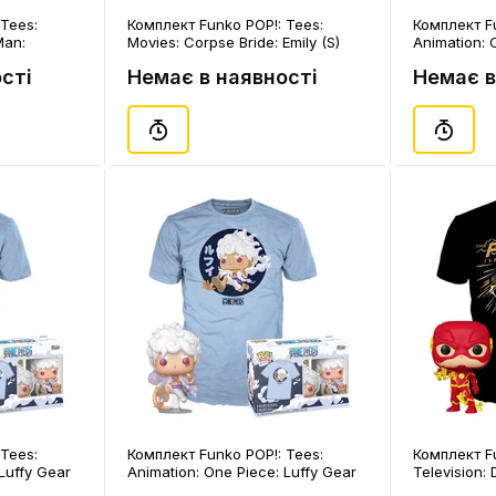
Tees:
Комплект Funko POP!: Tees:
Комплект Fu
Man:
Movies: Corpse Bride: Emily (S)
Animation:
4312)
(Black Light), (72698)
Chainsaw Ma
сті
Немає в наявності
Немає в
Tees:
Комплект Funko POP!: Tees:
Комплект Fu
Luffy Gear
Animation: One Piece: Luffy Gear
Television:
Five (L), (84280)
in the Dark)