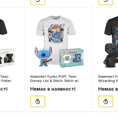
Tees:
Комплект Funko POP!: Tees:
Комплект Fu
 Potter:
Disney: Lilo & Stitch: Stitch w/
Wizarding W
 the Dark),
Ukelele (M) (Flocked), (73160)
Dementor (L
сті
Немає в наявності
Немає в
(73130)