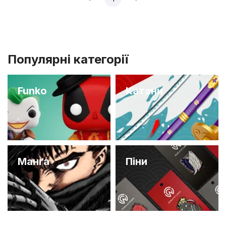
Популярні категорії
Funko
Катани
Манґа
Піни