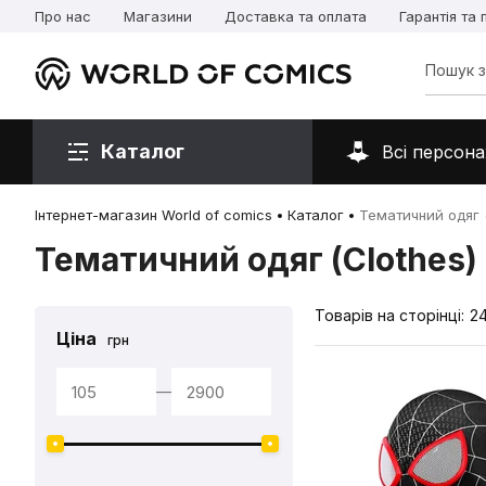
Про нас
Магазини
Доставка та оплата
Гарантія та
Каталог
Всі персона
Інтернет-магазин World of comics
Каталог
Тематичний одяг (
Тематичний одяг (Clothes)
Товарів на сторінці:
2
Ціна
грн
—