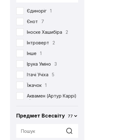
DC
53
Єдиноріг
1
Death Note
39
Єнот
7
Demon Slayer
38
Іноске Хашибіра
2
Dexter's Laboratory
1
Інтроверт
2
Diablo
6
Інше
1
Disney
6
Ірука Уміно
3
Elder Scrolls
4
Ітачі Учіха
5
Evangelion
2
Їжачок
1
Family Guy
4
Аквамен (Артур Каррі)
Ferrero
2
1
Friday the 13th
1
Акула
2
Предмет Всесвіту
77
Friends
3
Альпака
1
Game of Thrones
2
Аня Форджер (Об'єкт
«007»)