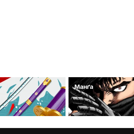
и
Манґа