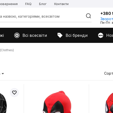
 повернення
FAQ
Блог
Контакти
+380 
Зворот
Пн-Пт: з
жі
Всі всесвіти
Всі бренди
Но
Clothes)
4
Сорт