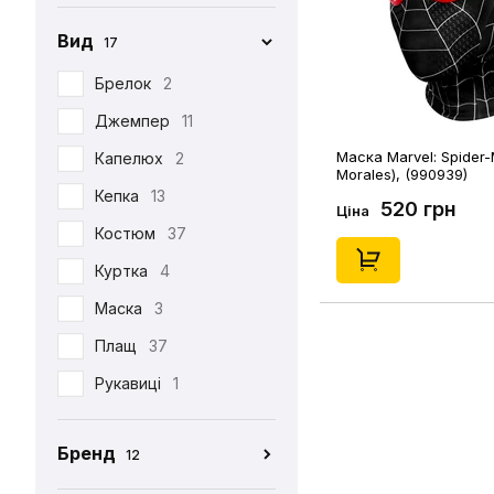
Вид
17
Брелок
2
Джемпер
11
Маска Marvel: Spider-
Капелюх
2
Morales), (990939)
Кепка
13
520 грн
Ціна
Костюм
37
Куртка
4
Маска
3
Плащ
37
Рукавиці
1
Табі
37
Бренд
12
Футболка
390
CEH
176