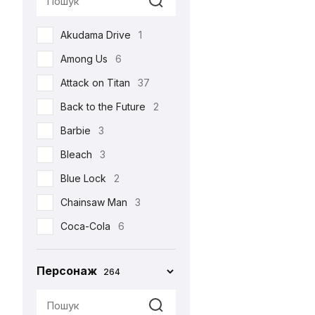
Реклама
17
Akudama Drive
1
Романтична
22
Among Us
6
Серіали
105
Attack on Titan
37
Спорт
4
Back to the Future
2
Фільми
213
Barbie
3
Шоу
3
Bleach
3
•••
159
Blue Lock
2
Chainsaw Man
3
Coca-Cola
6
Corpse Bride
1
Персонаж
264
Cuphead
2
Cyberpunk 2077
4