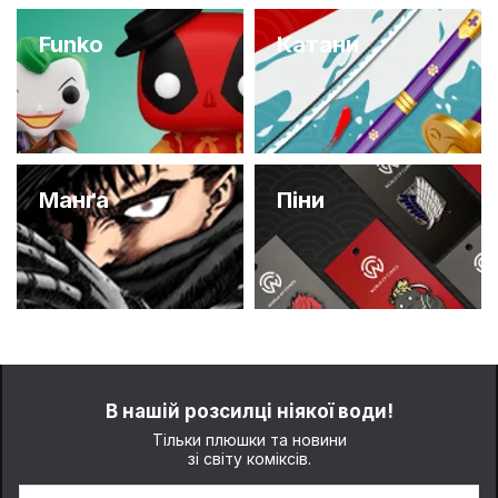
Funko
Катани
Манґа
Піни
В нашій розсилці ніякої води!
Тільки плюшки та новини
зі світу коміксів.