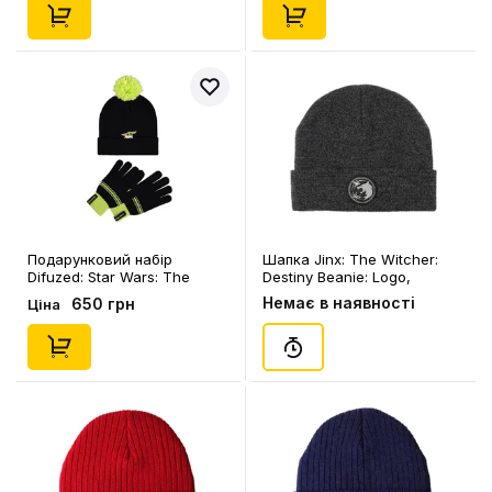
Подарунковий набір
Шапка Jinx: The Witcher:
Difuzed: Star Wars: The
Destiny Beanie: Logo,
Mandalorian: Grogu,
(315069)
Немає в наявності
650 грн
Ціна
(153569)