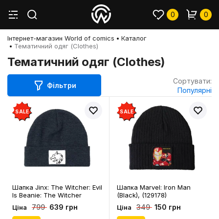
0
0
Інтернет-магазин World of comics
Каталог
Тематичний одяг (Clothes)
Тематичний одяг (Clothes)
Сортувати:
Фільтри
Популярні
SALE
SALE
Шапка Jinx: The Witcher: Evil
Шапка Marvel: Iron Man
Is Beanie: The Witcher
(Black), (129178)
Medallion, (314662)
639 грн
150 грн
799
349
Ціна
Ціна