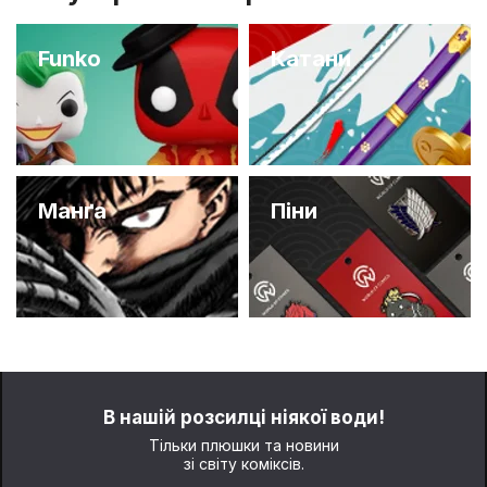
Funko
Катани
Манґа
Піни
В нашій розсилці ніякої води!
Тільки плюшки та новини
зі світу коміксів.