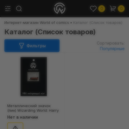
0
0
Интернет-магазин World of comics
Каталог (Список товаров)
Каталог (Список товаров)
Сортировать:
Фильтры
Популярные
Металлический значок
(пин) Wizarding World: Harry
Potter: Postage stamp:
Нет в наличии
«‎Hogwarts Express 9 3/4»,
(12098)