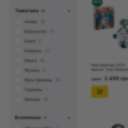
NEW
Тематика
10
Аниме
38
Видеоигры
51
Книги
5
Комиксы
22
Манга
38
Конструктор LEGO:
Marvel: The Fantast
Музыка
6
Four: First Steps:
3 499 гр
H.E.R.B.I.E., (76339)
Цена
Мультфильмы
36
Сериалы
1
Фильмы
28
•••
1
Вселенная
17