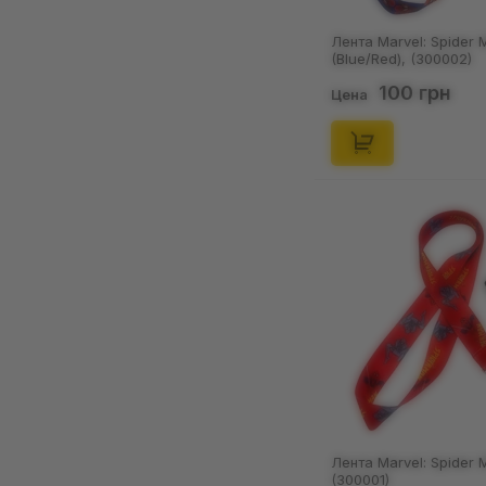
Гуфи
1
Лента Marvel: Spider 
(Blue/Red), (300002)
Дайчи Савамура
3
100 грн
Цена
Дволикий (Харви
Дент)
1
Демикс
1
Джинкс (Паудер)
1
Джолтеон (#0135)
2
Джувия Локсар
1
Дональд Дак
1
Дэдпул (Уэйд Уилсон)
5
Зексион
1
Зеленый Фонарь (Хэл
Лента Marvel: Spider 
Джордан)
(300001)