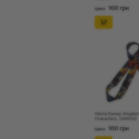
1
100 грн
Цена
Зереф Драгнил
1
Зик Йегер
1
Казухито Нарита
2
Каири
1
Кайогр (#0382)
1
Какаши Хатаке
1
Каонаси
1
Карла
1
Квагсайр
1
Кей Цукишима
3
Лента Disney: Kingdom
Кенма Козуме
1
Characters, (300032)
Киборг (Виктор
100 грн
Цена
Стоун)
1