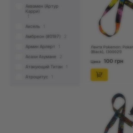
Аквамен (Артур
Rick & Morty
4
Карри)
1
Spirited Away
1
Аксель
1
TikTok
2
Амбреон (#0197)
2
•••
4
Армин Арлерт
1
Лента Pokemon: Poke
(Black), (300021)
Асахи Азумане
2
100 грн
Цена
Атакующий Титан
1
Атроцитус
1
Банири (#0427)
1
Бардрой
1
Боб Марли
4
Болотная Тварь (Алек
Холланд)
1