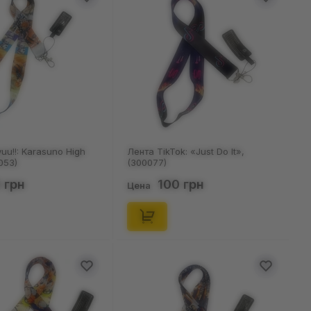
uu!!: Karasuno High
Лента TikTok: «Just Do It»,
053)
(300077)
 грн
100 грн
Цена