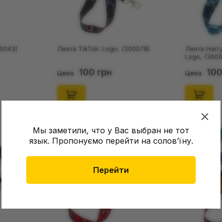
00043)
Лента TikTok: Logo, (300078)
Лента Harry
Logo, (300
100 грн
100
Цена
Цена
Мы заметили, что у Вас выбран не тот
язык. Пропонуємо перейти на соловʼїну.
Перейти