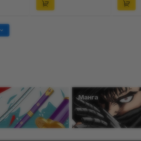
ы
Манга