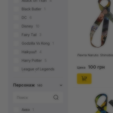
Attack on Titan
4
Black Butler
1
DC
6
Disney
10
Fairy Tail
3
Godzilla Vs Kong
1
Haikyuu!!
4
Лента Naruto: Shinobi
Harry Potter
5
100 грн
Цена
League of Legends
(Arcane)
1
Персонаж
140
Marvel
16
Naruto
5
One Piece
5
Аква
1
Pokemon
15