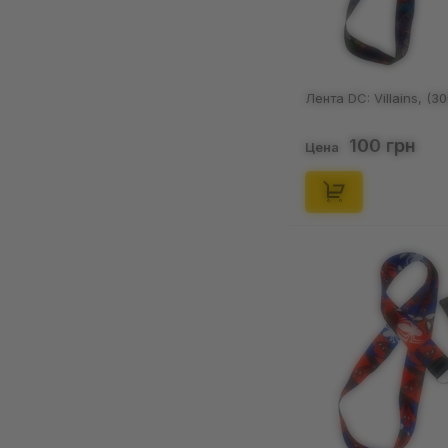
Брук
2
Буйзель (#0418)
1
Бульбазавр (#0001)
1
Лента DC: Villains, (3
Бэтмен (Брюс Уэйн)
4
100 грн
Цена
Вексен
1
Веном (Симбиот)
1
Вентус
1
Гаджил Рэдфокс
1
Гамабунта
1
Гласеон (#0471)
2
Годзилла
1
Голдак (#0055)
1
Грей Фуллбастер
2