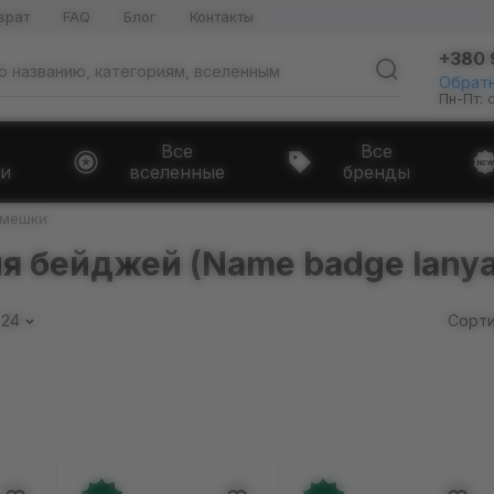
врат
FAQ
Блог
Контакты
+380 
Обратн
Пн-Пт: 
Все
Все
и
вселенные
бренды
емешки
 бейджей (Name badge lanya
24
Сорти