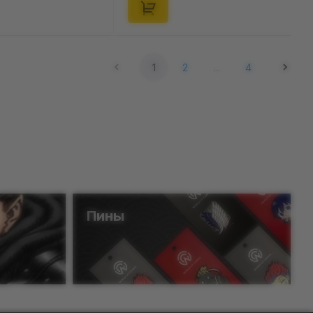
1
2
...
4
Пины