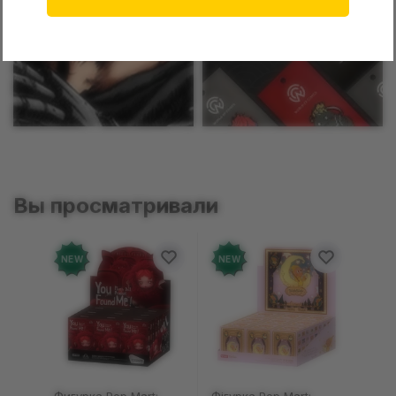
Манга
Пины
Вы просматривали
NEW
NEW