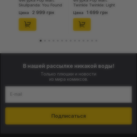
Фигурка Pop Mart:
Фігурка Pop Mart:
Skullpanda: You Found
Twinkle Twinkle: Light
Me!: Plush Doll Pendant
Up: Scene Sets Series
2 999 грн
1 699 грн
Цена
Цена
Series (Blind Box: 1 з
(Blind Box: 1 з 10)
10) (Secret Edition),
(Secret Edition),
(29347)
(21372)
В нашей рассылке никакой воды!
Только плюшки и новости
из мира комиксов.
E-mail
Подписаться