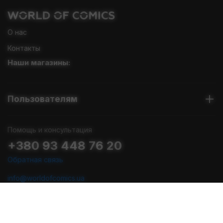
О нас
Контакты
Наши магазины:
Пользователям
Помощь и консультация
+380 93 448 76 20
Обратная связь
info@worldofcomics.ua
График работы
Пн-Пт: с 10:00 до 18:00
Сб-Вс: Выходные (последняя отправка - Пт в 17:00)