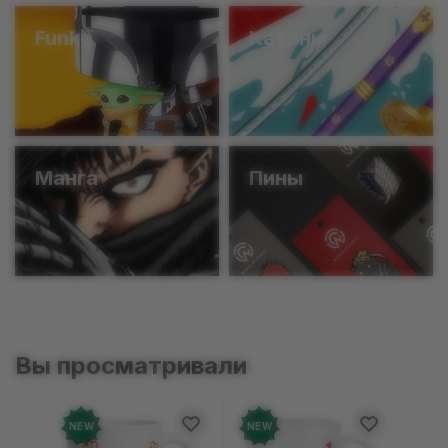
Funko
Катаны
Манга
Пины
Вы просматривали
NEW
NEW