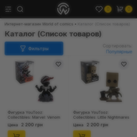
0
0
Интернет-магазин World of comics
Каталог (Список товаров)
Каталог (Список товаров)
Сортировать:
Фильтры
Популярные
Фигурка YouTooz:
Фигурка YouTooz:
Collectibles: Marvel: Venom
Collectibles: Little Nightmares
#1, (78974)
2: Mono, (65462)
2 200 грн
2 200 грн
Цена
Цена