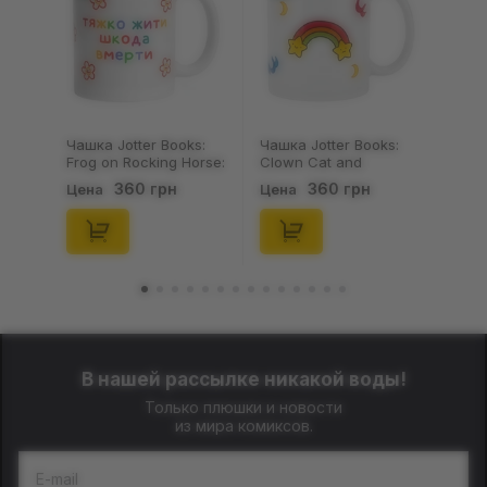
Чашка Jotter Books:
Чашка Jotter Books:
Clown Cat and
Duck w/ Frogs: «Ти
Rainbow:
Молодець», (720120)
360 грн
360 грн
Цена
Цена
«Професійний
Дурник», (720119)
В нашей рассылке никакой воды!
Только плюшки и новости
из мира комиксов.
E-mail