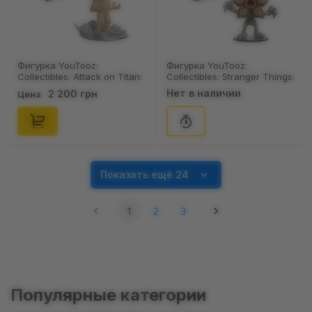
Фигурка YouTooz:
Фигурка YouTooz:
Collectibles: Attack on Titan:
Collectibles: Stranger Things:
Titan Eren, (554592)
Demogorgon, (55572)
Нет в наличии
2 200 грн
Цена
Показать ещё 24
1
2
3
Популярные категории