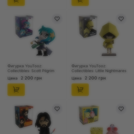
Фигурка YouTooz:
Фигурка YouTooz:
Collectibles: Scott Pilgrim
Collectibles: Little Nightmares
Takes Off: Ramona Flowers,
2: Six, (65463)
2 200 грн
2 200 грн
Цена
Цена
(78676)