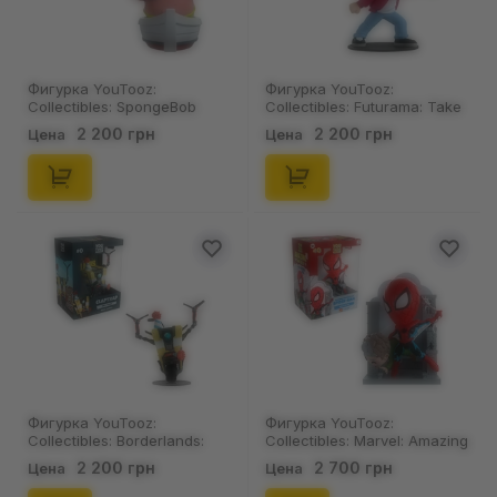
Фигурка YouTooz:
Фигурка YouTooz:
Collectibles: SpongeBob
Collectibles: Futurama: Take
SquarePants: This is Patrick,
My Money Fry, (54915)
2 200 грн
2 200 грн
Цена
Цена
(55099)
Фигурка YouTooz:
Фигурка YouTooz:
Collectibles: Borderlands:
Collectibles: Marvel: Amazing
Claptrap, (42957)
Fantasy #15: Spider-Man,
2 200 грн
2 700 грн
Цена
Цена
(548522)