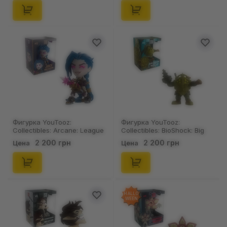
Фигурка YouTooz:
Фигурка YouTooz:
Collectibles: Arcane: League
Collectibles: BioShock: Big
of Legends: Jinx, (788962)
Daddy, (542780)
2 200 грн
2 200 грн
Цена
Цена
HALLO
WEEN