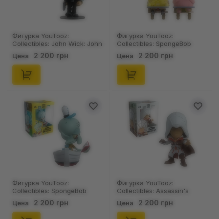
Фигурка YouTooz:
Фигурка YouTooz:
Collectibles: John Wick: John
Collectibles: SpongeBob
Wick, (54291)
SquarePants: What's Funnier
2 200 грн
2 200 грн
Цена
Цена
Than 24?, (78791)
Фигурка YouTooz:
Фигурка YouTooz:
Collectibles: SpongeBob
Collectibles: Assassin's
SquarePants: Bored
Creed II: Ezio, (55952)
2 200 грн
2 200 грн
Цена
Цена
Squidward, (55103)