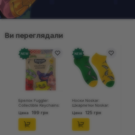
Ви переглядали
NEW
NEW
Брелок Fuggler:
Носки Noskar:
Collectible Keychains:
Шкарпетки Noskar:
Series 2 (Blind Box: 1 з
Пацюки: «Ля Ти
199 грн
125 грн
Цена
Цена
46), (15475)
Криса» (короткі) (р.
41-46), (91679)