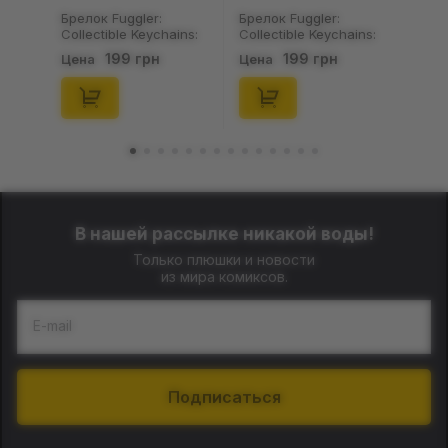
Брелок Fuggler:
Носки Noskar:
Collectible Keychains:
Шкарпетки Nosk
Series 2 (Blind Box: 1 з
Пацюки: «Ля Ти
199 грн
125 грн
Цена
Цена
46), (15475)
Криса» (короткі)
41-46), (91679)
В нашей рассылке никакой воды!
Только плюшки и новости
из мира комиксов.
E-mail
Подписаться