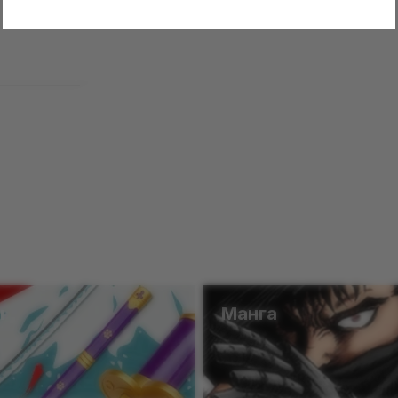
ы
Манга