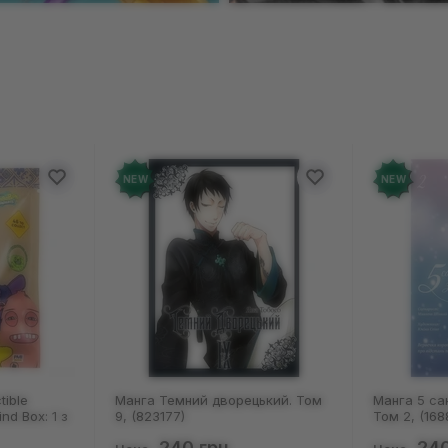
NEW
NEW
ворецький. Том
Манга 5 сантиметрів за секунду.
Манга 
Том 2, (168827)
Том 1,
н
240 грн