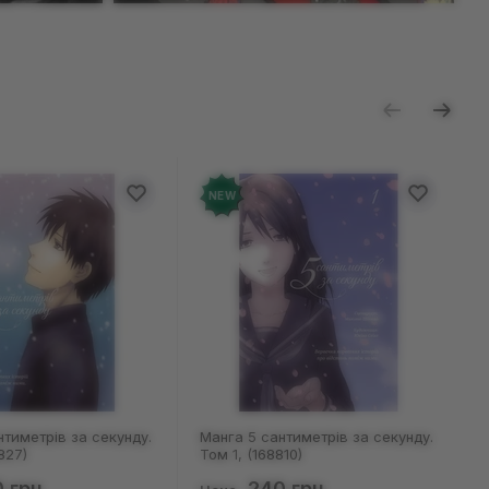
NEW
18+
5 сантиметрів за секунду.
Настольная игра Мадярочка:
 (168810)
Паскудні карти 2, (940245)
240 грн
599 грн