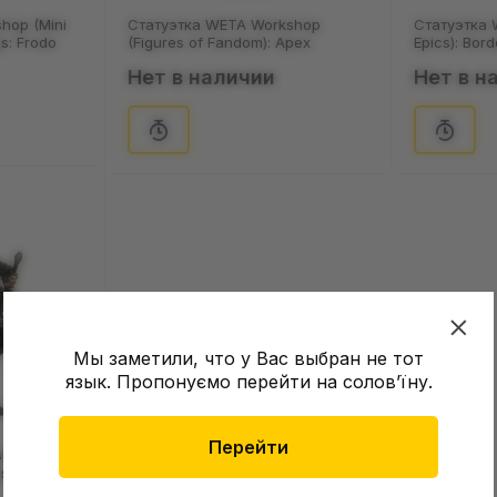
hop (Mini
Статуэтка WETA Workshop
Статуэтка 
gs: Frodo
(Figures of Fandom): Apex
Epics): Bord
Legends: Pathfinder, (71969)
(73033)
Нет в наличии
Нет в н
Мы заметили, что у Вас выбран не тот
язык. Пропонуємо перейти на соловʼїну.
Перейти
hop (Mini
gs: Aragorn,