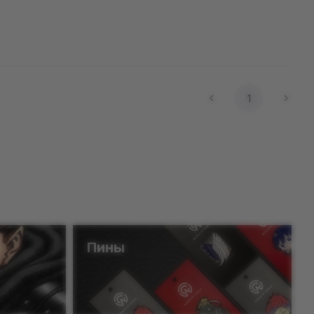
1
Пины