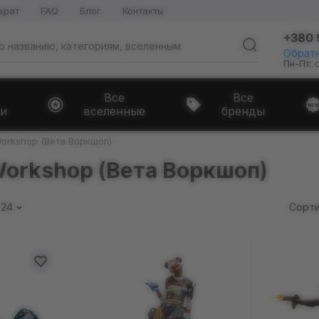
врат
FAQ
Блог
Контакты
+380 
Обратн
Пн-Пт: 
Все
Все
и
вселенные
бренды
Workshop (Вета Воркшоп)
Workshop (Вета Воркшоп)
24
Сорти