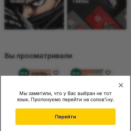
Манга
Пины
Вы просматривали
NEW
NEW
Мы заметили, что у Вас выбран не тот
язык. Пропонуємо перейти на соловʼїну.
Перейти
Брелок Fuggler:
Брелок Fuggler:
Collectible Keychains:
Collectible Keychains:
Gold Edition: Series 3
Series 2 (Blind Box: 1 з
199 грн
199 грн
Цена
Цена