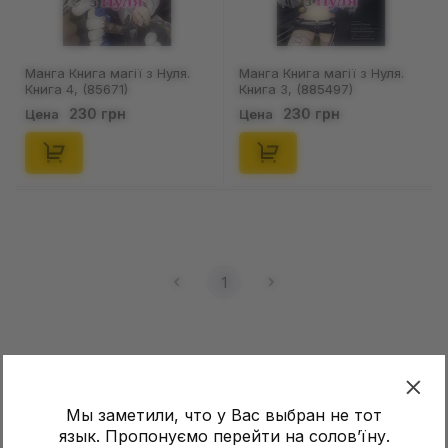
Манга Книга магії з Нуля.
Манга Книга магії з Нуля.
Книга 4, (85671)
Книга 3, (885497)
230 грн
230 грн
Цена
Цена
1
Популярные категории
Мы заметили, что у Вас выбран не тот
язык. Пропонуємо перейти на соловʼїну.