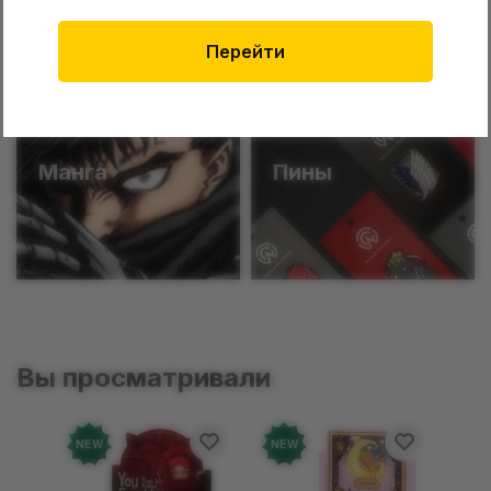
Funko
Катаны
Перейти
Манга
Пины
Вы просматривали
NEW
NEW