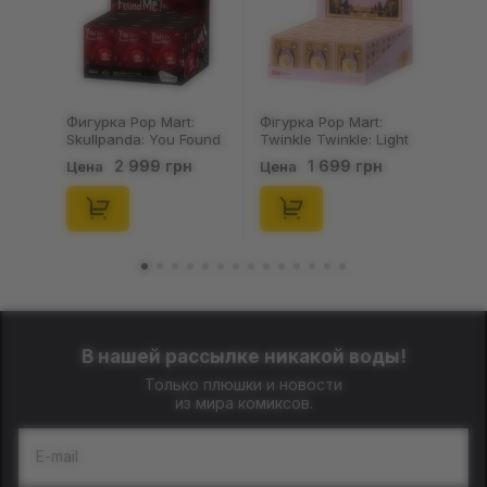
Фигурка Pop Mart:
Фігурка Pop Mart:
Skullpanda: You Found
Twinkle Twinkle: Light
Me!: Plush Doll Pendant
Up: Scene Sets Series
2 999 грн
1 699 грн
Цена
Цена
Series (Blind Box: 1 з
(Blind Box: 1 з 10)
10) (Secret Edition),
(Secret Edition),
(29347)
(21372)
В нашей рассылке никакой воды!
Только плюшки и новости
из мира комиксов.
E-mail