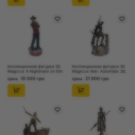
Коллекционная фигурка 3D
Коллекционная фигурка 3D
Magicca: A Nightmare on Elm
Magicca: Nier: Automata: 2B,
Street: Freddy Crueger,
(80039)
10 500 грн
21 900 грн
Цена
Цена
(80032)