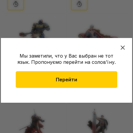
Мы заметили, что у Вас выбран не тот
язык. Пропонуємо перейти на соловʼїну.
Коллекционная фигурка 3D
Коллекционная фигурка 3D
Magicca: Warhammer 40000:
Magicca: Baldur's Gate 3:
Titus, (80024)
Перейти
Astarion, (80028)
Нет в наличии
Нет в наличии