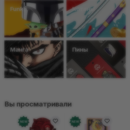
Funko
Катаны
Манга
Пины
Вы просматривали
NEW
NEW