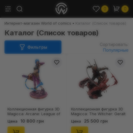
0
0
Интернет-магазин World of comics
Каталог (Список товаров)
Каталог (Список товаров)
Сортировать:
Фильтры
Популярные
Коллекционная фигурка 3D
Коллекционная фигурка 3D
Magicca: Arcane: League of
Magicca: The Witcher: Geralt
Legends: Jinx (Pow-Pow
(The Beast of Beauclair),
10 800 грн
25 500 грн
Цена
Цена
Gun), (80031)
(80043)