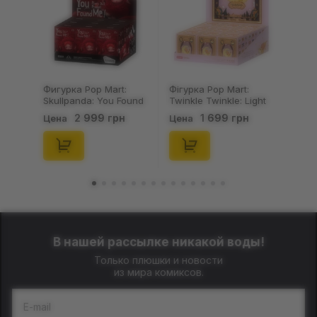
Фігурка Pop Mart:
Брелок Fuggler:
Twinkle Twinkle: Light
Collectible Keychains:
Up: Scene Sets Series
Gold Edition: Series 3
1 699 грн
199 грн
Цена
Цена
(Blind Box: 1 з 10)
(Blind Box: 1 з 24),
(Secret Edition),
(11550)
(21372)
В нашей рассылке никакой воды!
Только плюшки и новости
из мира комиксов.
E-mail