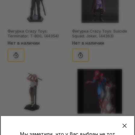
Фигурка Crazy Toys:
Фигурка Crazy Toys: Suicide
Terminator: T-800, (44354)
Squad: Joker, (44363)
Нет в наличии
Нет в наличии
Фигурка Crazy Toys: Suicide
Фигурка Crazy Toys: Marvel:
Squad: Harley Quinn,
Spider-man, (44384)
(44358)
Мы заметили, что у Вас выбран не тот
Нет в наличии
Нет в наличии