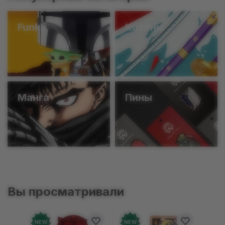
Funko
Катаны
Манга
Пины
Вы просматривали
NEW
NEW