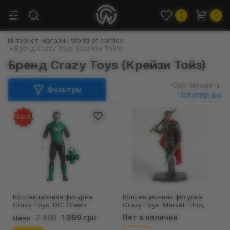
0
0
Интернет-магазин World of comics
Бренд Сrazy Toys (Крейзи Тойз)
Бренд Сrazy Toys (Крейзи Тойз)
Сортировать:
Фильтры
Популярные
SALE
Коллекционная фигурка
Коллекционная фигурка
Crazy Toys: DC: Green
Crazy Toys: Marvel: Thor,
Lantern, (44350)
(44400)
Нет в наличии
1 999 грн
2 499
Цена