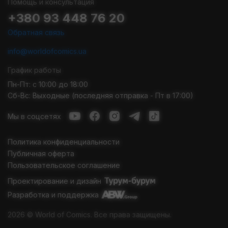
Помощь и консультация
Toys Crazy
– действительно сумасшедшие игрушки. Они
+380 93 448 76 20
уникальны и неповторимы. Удобный каталог World Of Comics
позволит детально изучить описание продукции, узнать
Обратная связь
размеры игрушки и другие ее характеристики. На
Crazy Toys
цена
у нас доступна, а продажа осуществляется с доставкой.
info@worldofcomics.ua
Собрать коллекцию можно в один клик.
График работы
Пн-Пт: с 10:00 до 18:00
Сб-Вс: Выходные (последняя отправка - Пт в 17:00)
Мы в соцсетях
Политика конфиденциальности
Публичная оферта
Пользовательское соглашение
Проектирование и дизайн
Разработка и поддержка
2026 © World of Comics. Все права защищены.