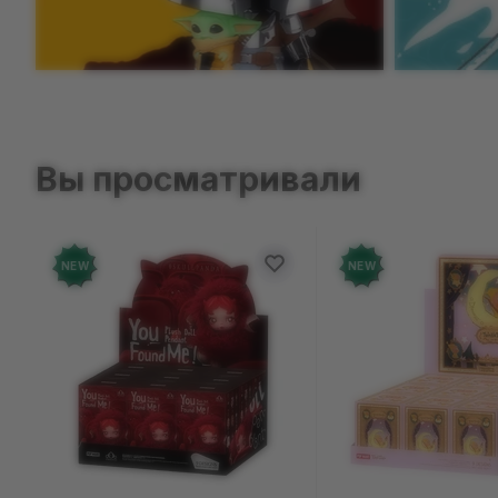
CatToys
1
Інаріус
3
Календар
7
Akira
2
Penguin Books
1
Автомобіль Ferrari FXX
Cerda
K
1
16
Інспектор Річчард
2
Календар 3D
9
Akudama Drive
1
Prestel Publishing
1
Cheetos
Автомобіль Ford
2
Іншопланетянин (E.T.)
Карандаш
22
Aladdin
4
Quirk Books
1
Bronco SUV
1
1
Chop-Chop
86
Карта
1
Alias
2
Scholastic
12
Автомобіль McLaren
1
Ісамі
2
Chronicle Books
1
Вы просматривали
Картина за номерами
Alias «Kit»
1
Seven Seas
Автомобіль Mercedes-
Іскат Акаріс
1
63
Entertainment
7
Chungwoo
AMG G 63
1
1
Alice
1
Ітоши Сае
1
Карты таро
31
Shogakukan
2
Cinereplicas
Автомобіль Mercedes-
5
Alice in Wonderland
13
AMG SL 63
1
Іцука Кендо
1
Кепка
13
NEW
NEW
Shueisha
56
Clementoni
3
Alice's Adventures in
Автомобіль Mercedes-
Іцукі Сумерагі
1
Книга
136
Wonderland
1
Shufunotomo
1
Coca-Cola
Benz G 500
2
1
Ішен Лі
1
Коврик для мыши
58
Alien
28
Studio Fun International
Cokoc
Автомобіль Nissan
10
1
Skyline GT-R (R34)
1
Іґарам (Місс
Колекційна картка
131
Alpi the Soul Sender
3
Comic Con
27
Валентайн)
1
SuBLime
5
Автомобіль Porsche
Коллекционная
Altered Beasts
1
Cozzo
911
1
8
Їжак
8
статуэтка
92
TUOS Comics
39
Altered Carbon
2
Crazy Toys
Автомобіль
25
А (Аяко Ишигуро)
1
Коллекционная
The Will Production
6
«‎Хмаринка»
1
фигурка
2943
American McGee's