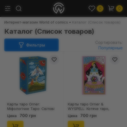
0
0
Интернет-магазин World of comics
Каталог (Список товаров)
Каталог (Список товаров)
Сортировать:
Фильтры
Популярные
Карты таро Orner:
Карты таро Orner &
Міфологічне Таро: Світові
WYSPELL: Котяче таро,
Боги, (251423)
(724973)
700 грн
700 грн
Цена
Цена