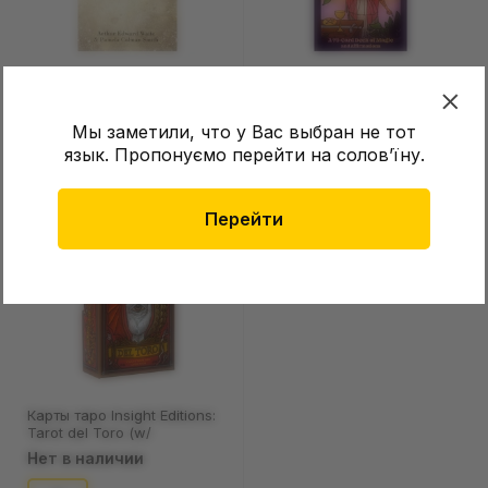
Карты таро Lo Scarabeo:
Карты таро Rock Point: The
Tarot Vintaget, (277089)
Pulp Girls, (168867)
Мы заметили, что у Вас выбран не тот
Нет в наличии
Нет в наличии
язык. Пропонуємо перейти на соловʼїну.
Перейти
Карты таро Insight Editions:
Tarot del Toro (w/
Guidebook), (52999)
Нет в наличии