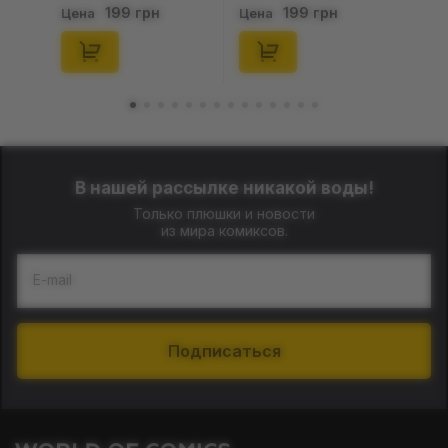
Gold Edition: Series 3
Series 2 (Blind Box: 1 з
199 грн
199 грн
Цена
Цена
(Blind Box: 1 з 24),
46), (15475)
(11550)
В нашей рассылке никакой воды!
Только плюшки и новости
из мира комиксов.
E-mail
Подписаться