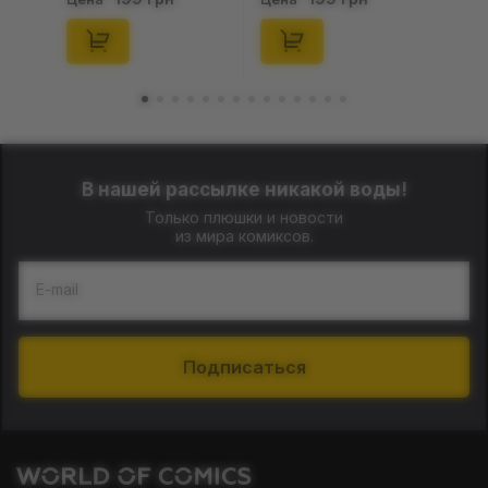
(Blind Box: 1 з 24),
46), (15475)
(11550)
В нашей рассылке никакой воды!
Только плюшки и новости
из мира комиксов.
E-mail
Подписаться