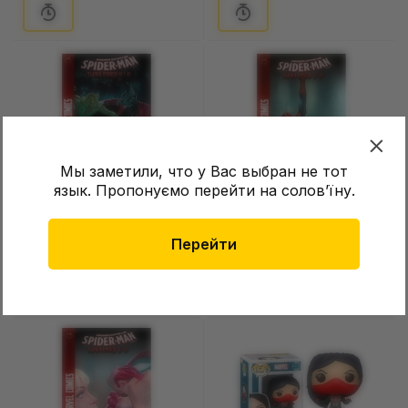
Мы заметили, что у Вас выбран не тот
язык. Пропонуємо перейти на соловʼїну.
Комикс Spider-man. Змова
Комикс Spider-man. Змова
клонів. Частина 10 з 10. #28,
клонів. Частина 9 з 10. #27,
(370022)
Перейти
(370021)
Нет в наличии
Нет в наличии