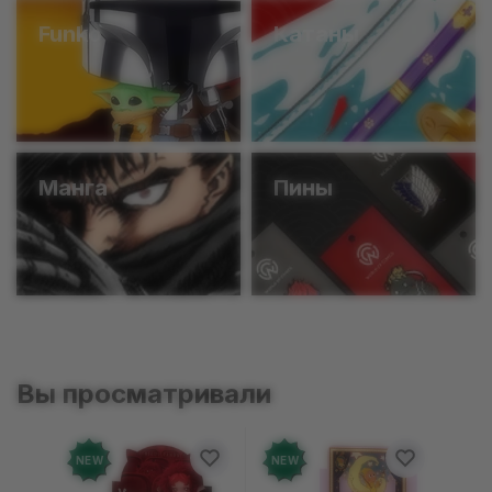
Funko
Катаны
Манга
Пины
Вы просматривали
NEW
NEW