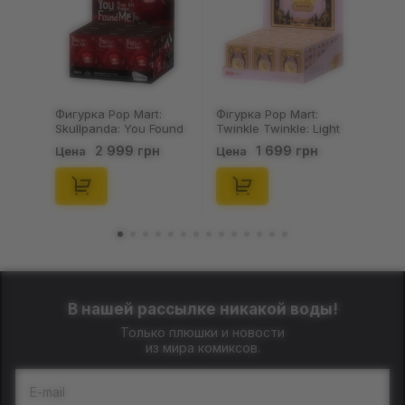
Фігурка Pop Mart:
Брелок Fuggler:
Twinkle Twinkle: Light
Collectible Keychains:
Up: Scene Sets Series
Gold Edition: Series 3
1 699 грн
199 грн
Цена
Цена
(Blind Box: 1 з 10)
(Blind Box: 1 з 24),
(Secret Edition),
(11550)
(21372)
В нашей рассылке никакой воды!
Только плюшки и новости
из мира комиксов.
E-mail