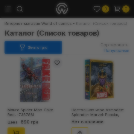
0
0
Интернет-магазин World of comics
Каталог (Список товаров)
Каталог (Список товаров)
Сортировать:
Фильтры
Популярные
Манга Spider-Man. Fake
Настольная игра Asmodee:
Red, (738786)
Splendor: Marvel: Розкіш,
(90632)
Нет в наличии
890 грн
Цена