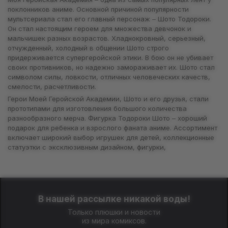
поклонников аниме. Основной причиной популярности
мультсериала стал его главный персонаж – Шото Тодороки.
Он стал настоящим героем для множества девчонок и
мальчишек разных возрастов. Хладнокровный, серьезный,
отчужденный, холодный в общении Шото строго
придерживается супергеройской этики. В бою он не убивает
своих противников, но надежно замораживает их. Шото стал
символом силы, ловкости, отличных человеческих качеств,
смелости, расчетливости.
Герои Моей Геройской Академии, Шото и его друзья, стали
прототипами для изготовления большого количества
разнообразного мерча. Фигурка Тодороки Шото – хороший
подарок для ребенка и взрослого фаната аниме. Ассортимент
включает широкий выбор игрушек для детей, коллекционные
статуэтки с эксклюзивным дизайном, фигурки,
изображающие Шото Тодороки в разных позах,
запомнившихся по аниме. Такие игрушки подойдут для
сюжетных игр, они помогут развить детское мышление,
фантазию, воображение. Такие игры способствуют усвоению
понятий добро и зло. В игровой форме познакомиться со
В нашей рассылке никакой воды!
многими важными для детей вещами гораздо проще.
Только плюшки и новости
Но товары Шото Тодороки – не только для детей. В продаже
из мира комиксов.
есть большое количество сувениров для взрослых