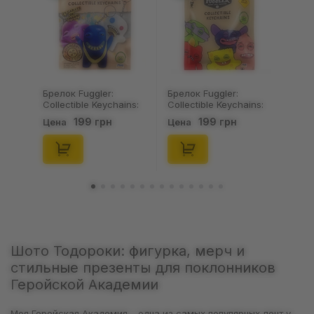
Брелок Fuggler:
Носки Noskar:
Collectible Keychains:
Шкарпетки Noskar:
Series 2 (Blind Box: 1 з
Пацюки: «Ля Ти
199 грн
125 грн
Цена
Цена
46), (15475)
Криса» (короткі) (р.
41-46), (91679)
Шото Тодороки: фигурка, мерч и
стильные презенты для поклонников
Геройской Академии
Моя Геройская Академия – одна из самых популярных лент у