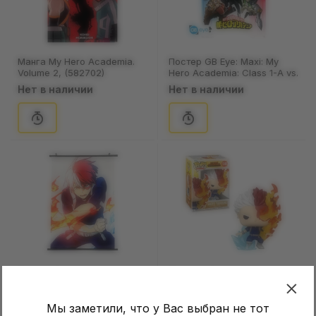
Манга My Hero Academia.
Постер GB Eye: Maxi: My
Volume 2, (582702)
Hero Academia: Class 1-A vs.
1-B, (103196)
Нет в наличии
Нет в наличии
Постер My Hero Academia:
Фигурка Funko POP!:
Shoto Todoroki, (400536)
Animation: My Hero
Academia: Shoto Todoroki,
Нет в наличии
Нет в наличии
Мы заметили, что у Вас выбран не тот
(67329)