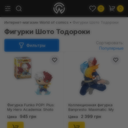
0
0
Интернет-магазин World of comics
Фигурки Шото Тодороки
Фигурки Шото Тодороки
Сортировать:
Фильтры
Популярные
Фигурка Funko POP!: Plus:
Коллекционная фигурка
My Hero Academia: Shoto
Banpresto: Maximatic: My
Todoroki, (90597)
Hero Academia: Shoto
945 грн
2 399 грн
Цена
Цена
Todoroki, (93746)