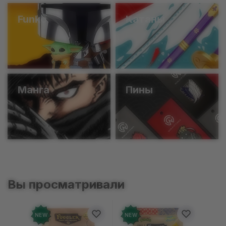
Funko
Катаны
Манга
Пины
Вы просматривали
NEW
NEW