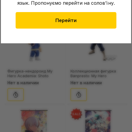
язык. Пропонуємо перейти на соловʼїну.
Перейти
SALE
Фигурка-нендороид My
Коллекционная фигурка
Hero Academia: Shoto
Banpresto: My Hero
Todoroki, (907958)
Academia: The Amazing
Нет в наличии
Нет в наличии
Heroes: Shoto Todoroki,
(180794)
SALE