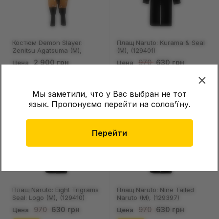
Костюм Demon Slayer:
Плащ Naruto: Kurama & Seal
Zenitsu Agatsuma (M),
(M), (129401)
(129388)
2 900 грн
630 грн
970
Цена
Цена
Мы заметили, что у Вас выбран не тот
язык. Пропонуємо перейти на соловʼїну.
SALE
SALE
Перейти
Плащ Naruto: Eight Trigrams
Плащ Naruto: Nine Tailed
Seal: Logo (M), (129410)
Naruto (M), (129397)
630 грн
630 грн
970
970
Цена
Цена