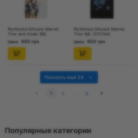
Футболка Difuzed: Marvel:
Футболка Difuzed: Marvel:
Thor and Goats (M),
Thor (M), (370744)
(376302)
650 грн
650 грн
Цена
Цена
Показать ещё 24
1
2
...
8
Популярные категории