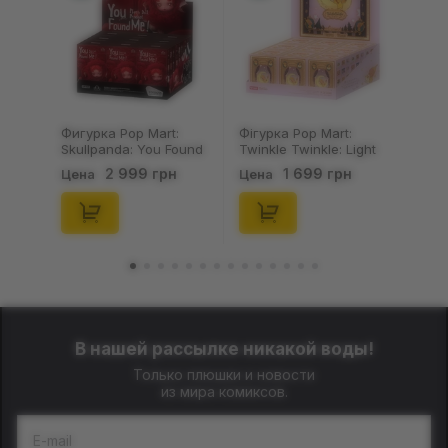
Фігурка Pop Mart:
Брелок Fuggler:
Twinkle Twinkle: Light
Collectible Keychains:
Up: Scene Sets Series
Gold Edition: Series 3
1 699 грн
199 грн
Цена
Цена
(Blind Box: 1 з 10)
(Blind Box: 1 з 24),
(Secret Edition),
(11550)
(21372)
В нашей рассылке никакой воды!
Только плюшки и новости
из мира комиксов.
E-mail