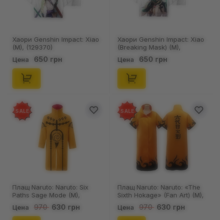
Хаори Genshin Impact: Xiao
Хаори Genshin Impact: Xiao
(M), (129370)
(Breaking Mask) (M),
(129377)
650 грн
650 грн
Цена
Цена
SALE
SALE
Плащ Naruto: Naruto: Six
Плащ Naruto: Naruto: «The
Paths Sage Mode (M),
Sixth Hokage» (Fan Art) (M),
(129404)
(129415)
630 грн
630 грн
970
970
Цена
Цена