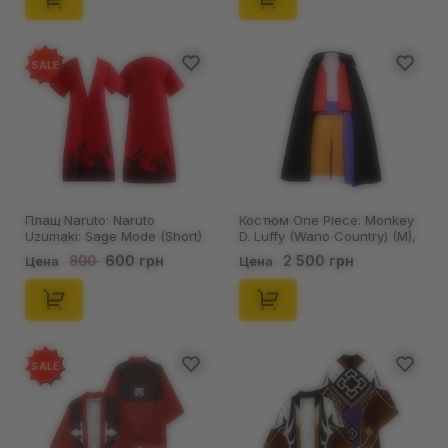
SALE
Плащ Naruto: Naruto
Костюм One Piece: Monkey
Uzumaki: Sage Mode (Short)
D. Luffy (Wano Country) (M),
(M), (100394)
(129687)
600 грн
2 500 грн
800
Цена
Цена
SALE