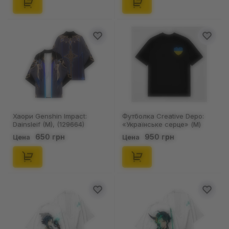
Хаори Genshin Impact:
Футболка Creative Depo:
Dainsleif (M), (129664)
«Українське серце» (M)
(черная), (981288)
650 грн
950 грн
Цена
Цена