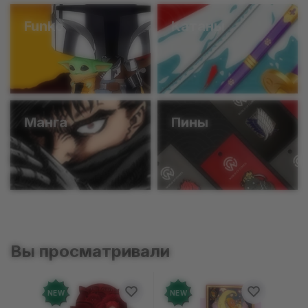
Funko
Катаны
Манга
Пины
Вы просматривали
NEW
NEW