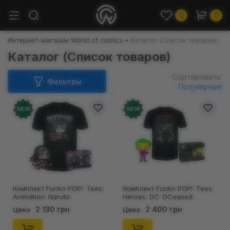
0
0
Интернет-магазин World of comics
Каталог (Список товаров)
Каталог (Список товаров)
Сортировать:
Фильтры
Популярные
NEW
NEW
Комплект Funko POP!: Tees:
Комплект Funko POP!: Tees:
Animation: Naruto:
Heroes: DC: DCeased:
Orochimaru (Special Edition)
Batman: The Jocker (Special
2 130 грн
2 400 грн
Цена
Цена
(M), (45383)
Edition) (M), (45475)