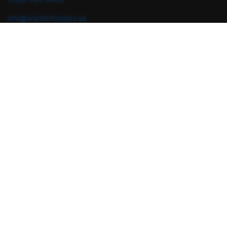
info@worldofcomics.ua
График работы
Пн-Пт: с 10:00 до 18:00
Сб-Вс: Выходные (последняя отправка - Пт в 17:00)
Мы в соцсетях
Политика конфиденциальности
Публичная оферта
Пользовательское соглашение
Проектирование и дизайн
Разработка и поддержка
2026 © World of Comics. Все права защищены.