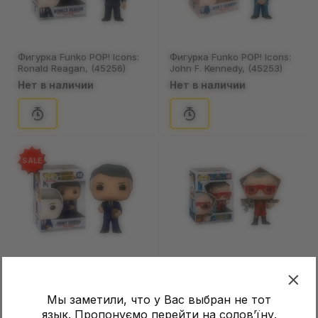
Фигурка Funko POP! Icons:
Фигурка Funko POP! Icons:
Ronald Reagan, (45256)
John F. Kennedy, (45253)
Нет в наличии
Нет в наличии
SALE
Фигурка Funko POP! Icons:
Фигурка Funko POP! Icons:
Jimmy Carter, (45255)
Stan Lee in Ragnarok Outfit,
(48565)
Мы заметили, что у Вас выбран не тот
Нет в наличии
Нет в наличии
язык. Пропонуємо перейти на соловʼїну.