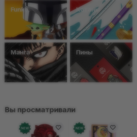
Funko
Катаны
Манга
Пины
Вы просматривали
NEW
NEW