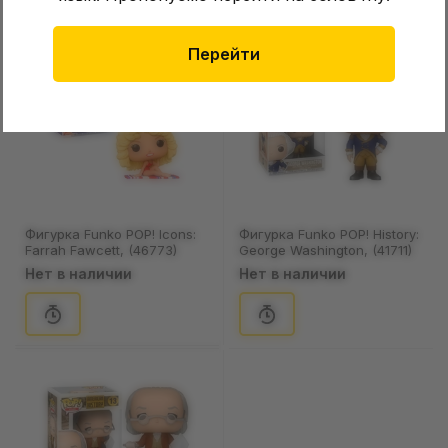
Перейти
Фигурка Funko POP! Icons:
Фигурка Funko POP! History:
Farrah Fawcett, (46773)
George Washington, (41711)
Нет в наличии
Нет в наличии