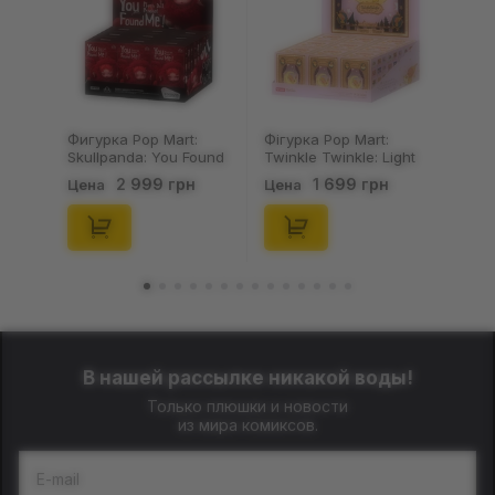
Фигурка Pop Mart:
Фігурка Pop Mart:
Skullpanda: You Found
Twinkle Twinkle: Light
Me!: Plush Doll Pendant
Up: Scene Sets Series
2 999 грн
1 699 грн
Цена
Цена
Series (Blind Box: 1 з
(Blind Box: 1 з 10)
10) (Secret Edition),
(Secret Edition),
(29347)
(21372)
В нашей рассылке никакой воды!
Только плюшки и новости
из мира комиксов.
E-mail