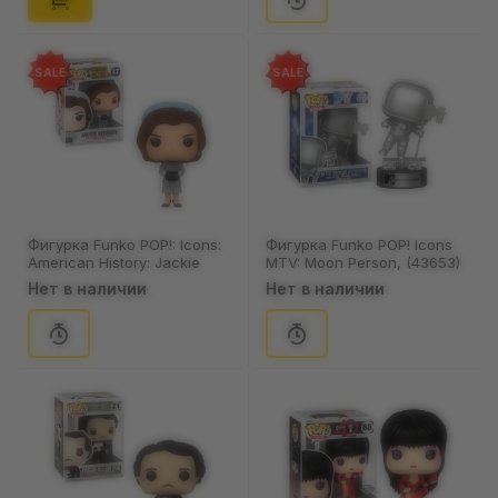
SALE
SALE
Фигурка Funko POP!: Icons:
Фигурка Funko POP! Icons
American History: Jackie
MTV: Moon Person, (43653)
Kennedy, (45254)
Нет в наличии
Нет в наличии