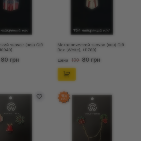
кий значок (пин) Gift
Металлический значок (пин) Gift
(10940)
Box (White), (11789)
80 грн
80 грн
100
Цена
NEW
YEAR