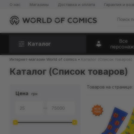
О нас
Магазины
Доставка и оплата
Гарантия и воз
Все
Каталог
персонаж
Интернет-магазин World of comics
Каталог (Список товаров)
Каталог (Список товаров)
Товаров на странице:
Цена
грн
—
NEW
YEAR