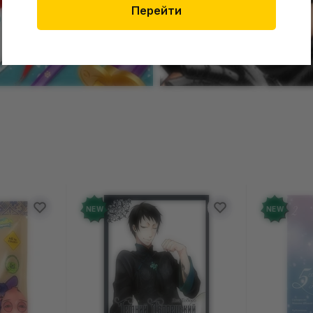
Перейти
ы
Манга
NEW
NEW