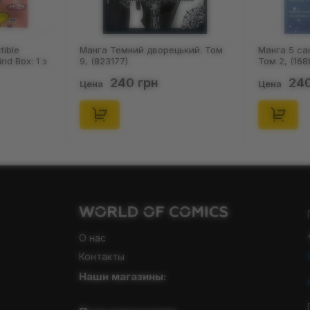
ький. Том
Манга 5 сантиметрів за секунду.
Манга 5 са
Том 2, (168827)
Том 1, (168
240 грн
240
Цена
Цена
О нас
Контакты
Наши магазины: