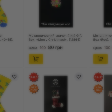
ві
Металлический значок (пин) Gift
Металличес
 40-45),
Box: «Merry Christmas!‎», (12864)
Box (Red), 
80 грн
100
100
Цена
Цена
SALE
SALE
NEW
NEW
YEAR
YEAR