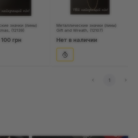
кие значки (пины)
Металлические значки (пины)
tmas, (12139)
Gift and Wreath, (12107)
100 грн
Нет в наличии
1