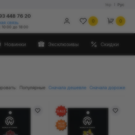
Укр
Рус
93 448 76 20
0
0
ая связь
с 10:00 до 18:00
Новинки
Эксклюзивы
Скидки
ровать:
Популярные
Сначала дешевле
Сначала дороже
SALE
NEW
YEAR