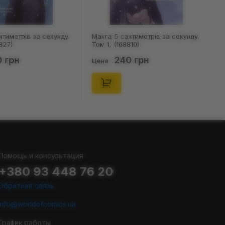
нтиметрів за секунду.
Настольная игра Мадярочка:
810)
Паскудні карти 2, (940245)
 грн
599 грн
Цена
Помощь и консультация
+380 93 448 76 20
Обратная связь
info@worldofcomics.ua
График работы