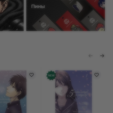
Пины
NEW
18+