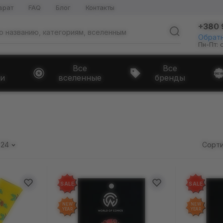
врат
FAQ
Блог
Контакты
+380 
Обратн
Пн-Пт: 
Все
Все
и
вселенные
бренды
24
Сорти
SALE
SALE
NEW
NEW
YEAR
YEAR