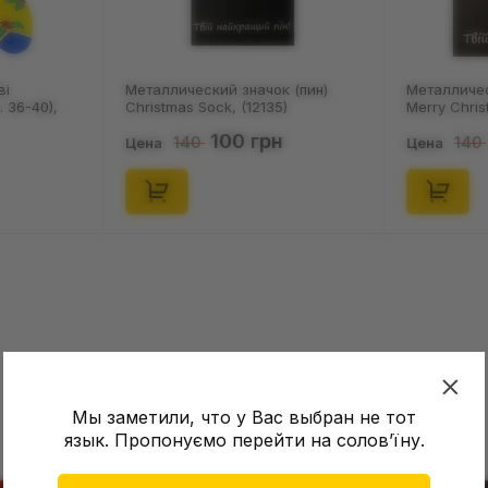
ві
Металлический значок (пин)
Металличес
 36-40),
Christmas Sock, (12135)
Merry Chris
100 грн
140
140
Цена
Цена
Мы заметили, что у Вас выбран не тот
язык. Пропонуємо перейти на соловʼїну.