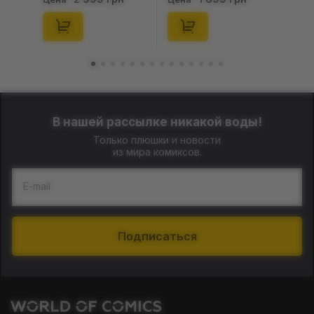
Series (Blind Box: 1 з
(Blind Box: 1 з 10)
10) (Secret Edition),
(Secret Edition),
(29347)
(21372)
В нашей рассылке никакой воды!
Только плюшки и новости
из мира комиксов.
E-mail
Подписаться