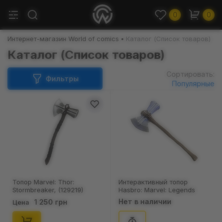
0
0
Интернет-магазин World of comics
Каталог (Список товаров)
Каталог (Список товаров)
Сортировать:
Фильтры
Популярные
Топор Marvel: Thor:
Интерактивный топор
Stormbreaker, (129219)
Hasbro: Marvel: Legends
Series: Avengers: Endgame:
Нет в наличии
1 250 грн
Цена
Thor: Stormbreaker
Electronic Axe, (73177)