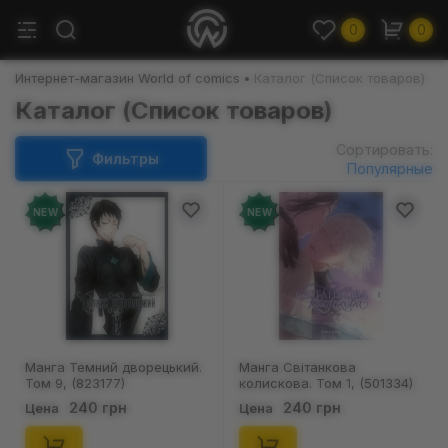
0
0
Интернет-магазин World of comics
Каталог (Список товаров)
Каталог (Список товаров)
Сортировать:
Фильтры
Популярные
NEW
NEW
Манга Темний дворецький.
Манга Світанкова
Том 9, (823177)
колискова. Том 1, (501334)
240 грн
240 грн
Цена
Цена