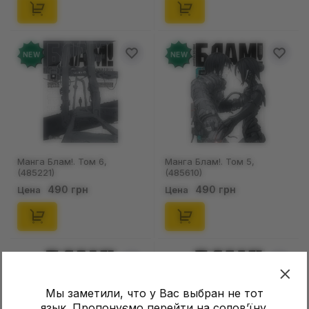
NEW
NEW
Манга Блам!. Том 6,
Манга Блам!. Том 5,
(485221)
(485610)
490 грн
490 грн
Цена
Цена
Мы заметили, что у Вас выбран не тот
язык. Пропонуємо перейти на соловʼїну.