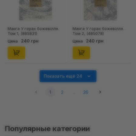
Манга У горах божевілля.
Манга У горах божевілля.
Том 1, (885831)
Том 2, (485078)
240 грн
240 грн
Цена
Цена
Показать ещё 24
1
2
...
26
Популярные категории