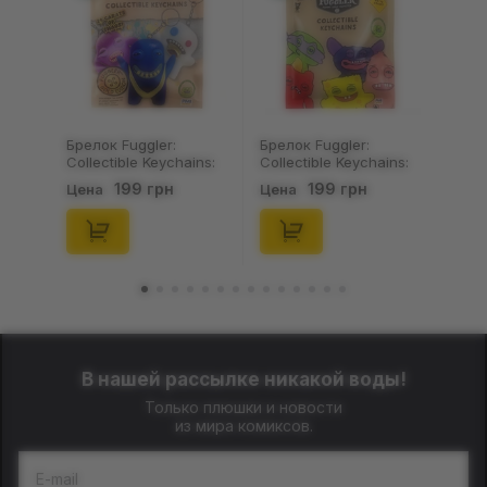
Брелок Fuggler:
Брелок Fuggler:
Collectible Keychains:
Collectible Keychains:
Gold Edition: Series 3
Series 2 (Blind Box: 1 з
199 грн
199 грн
Цена
Цена
(Blind Box: 1 з 24),
46), (15475)
(11550)
В нашей рассылке никакой воды!
Только плюшки и новости
из мира комиксов.
E-mail