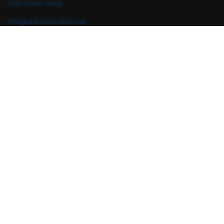
Обратная связь
info@worldofcomics.ua
График работы
Пн-Пт: с 10:00 до 18:00
Сб-Вс: Выходные (последняя отправка - Пт в 17:00)
Мы в соцсетях
Политика конфиденциальности
Публичная оферта
Пользовательское соглашение
Проектирование и дизайн
Разработка и поддержка
2026 © World of Comics. Все права защищены.