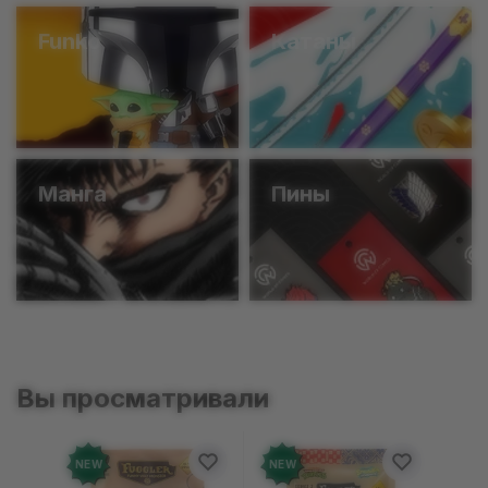
Funko
Катаны
Манга
Пины
Вы просматривали
NEW
NEW