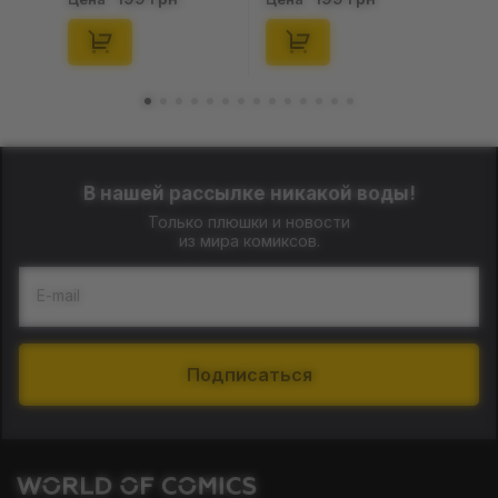
(Blind Box: 1 з 24),
46), (15475)
(11550)
В нашей рассылке никакой воды!
Только плюшки и новости
из мира комиксов.
E-mail
Подписаться