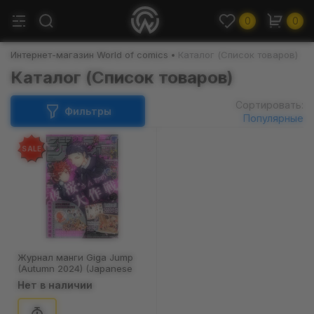
0
0
Интернет-магазин World of comics
Каталог (Список товаров)
Каталог (Список товаров)
Сортировать:
Фильтры
Популярные
SALE
Журнал манги Giga Jump
(Autumn 2024) (Japanese
Edition), (370158)
Нет в наличии