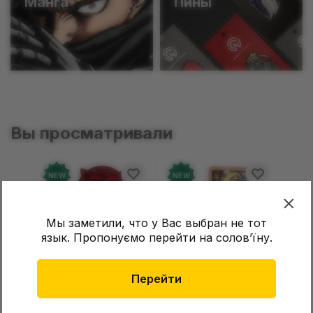
Манга
Пины
Вы просматривали
NEW
NEW
Мы заметили, что у Вас выбран не тот
язык. Пропонуємо перейти на соловʼїну.
Перейти
Фигурка Pop Mart:
Фігурка Pop Mart:
Skullpanda: You Found
Twinkle Twinkle: Light
Me!: Plush Doll Pendant
Up: Scene Sets Series
2 999 грн
1 699 грн
Цена
Цена