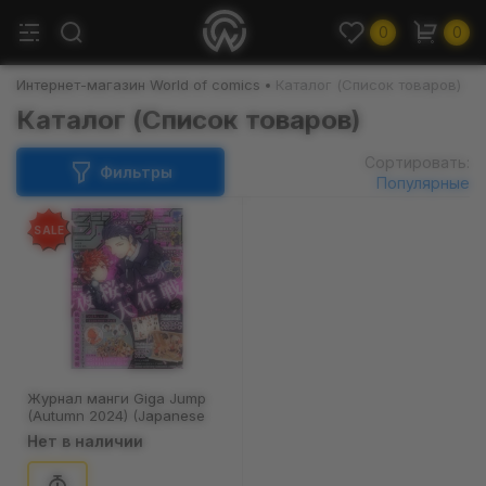
0
0
Интернет-магазин World of comics
Каталог (Список товаров)
Каталог (Список товаров)
Сортировать:
Фильтры
Популярные
SALE
Журнал манги Giga Jump
(Autumn 2024) (Japanese
Edition), (370158)
Нет в наличии