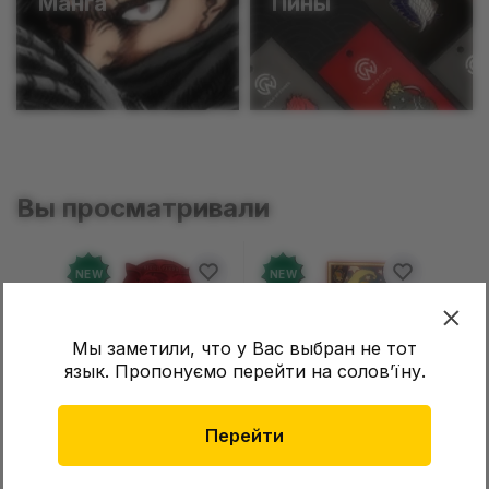
Манга
Пины
Вы просматривали
NEW
NEW
Мы заметили, что у Вас выбран не тот
язык. Пропонуємо перейти на соловʼїну.
Перейти
Фигурка Pop Mart:
Фігурка Pop Mart:
Skullpanda: You Found
Twinkle Twinkle: Light
Me!: Plush Doll Pendant
Up: Scene Sets Series
2 999 грн
1 699 грн
Цена
Цена