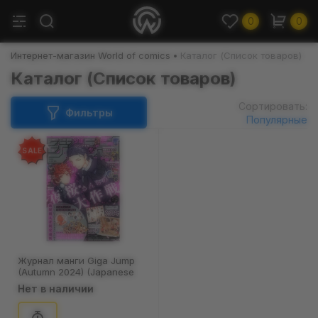
0
0
Интернет-магазин World of comics
Каталог (Список товаров)
Каталог (Список товаров)
Сортировать:
Фильтры
Популярные
SALE
Журнал манги Giga Jump
(Autumn 2024) (Japanese
Edition), (370158)
Нет в наличии