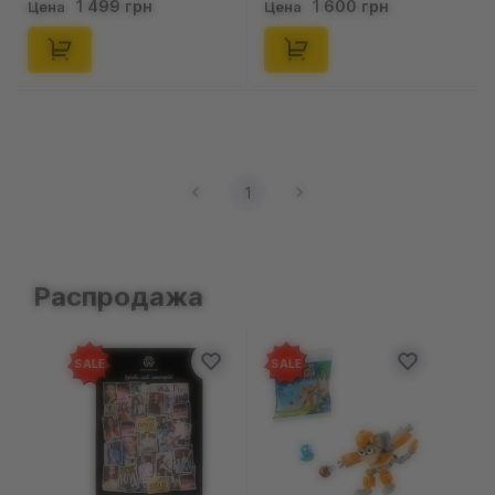
1 499 грн
1 600 грн
Цена
Цена
(876911)
1
Распродажа
SALE
SALE