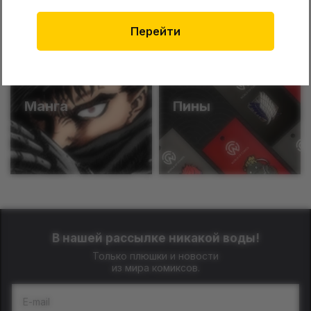
Funko
Катаны
Перейти
Манга
Пины
В нашей рассылке никакой воды!
Только плюшки и новости
из мира комиксов.
E-mail