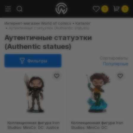
0
0
Интернет-магазин World of comics
Каталог
Аутентичные статуэтки (Authentic statues)
Аутентичные статуэтки
(Authentic statues)
Сортировать:
Фильтры
Популярные
Коллекционная фигура Iron
Коллекционная фигура Iron
Studios: MiniCo: DC: Justice
Studios: MiniCo: DC:
League: Aquaman, (976911)
Aquaman: Aquaman,