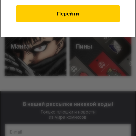
Funko
Катаны
Перейти
Манга
Пины
В нашей рассылке никакой воды!
Только плюшки и новости
из мира комиксов.
E-mail