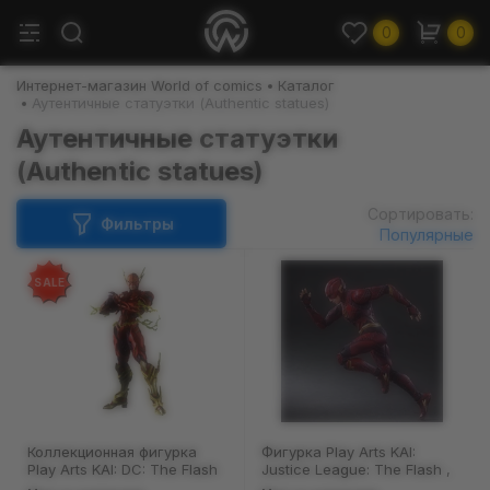
0
0
Интернет-магазин World of comics
Каталог
Аутентичные статуэтки (Authentic statues)
Аутентичные статуэтки
(Authentic statues)
Сортировать:
Фильтры
Популярные
SALE
Коллекционная фигурка
Фигурка Play Arts KAI:
Play Arts KAI: DC: The Flash
Justice League: The Flash ,
(Comics Variant), (44300)
(44395)