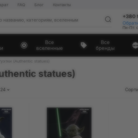
врат
FAQ
Блог
Контакты
+380 
Обратн
Пн-Пт: 
Все
Все
и
вселенные
бренды
уэтки (Authentic statues)
thentic statues)
24
Сорти