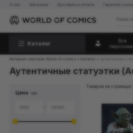
О нас
Магазины
Доставка и оплата
Гарантия и воз
Все
Каталог
персонаж
Интернет-магазин World of comics
Каталог
Аутентичные стат
Аутентичные статуэтки (Au
Товаров на странице:
Цена
грн
—