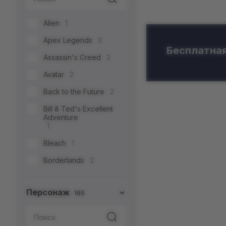
Semic
2
Alien
1
Toys Era
3
Apex Legends
3
Weta Workshop
5
Бесплатная
Assassin's Creed
2
Avatar
2
Back to the Future
2
Bill & Ted's Excellent
Adventure
1
Bleach
1
Borderlands
2
CatDog
1
Персонаж
165
Cyberpunk 2077
5
DC
71