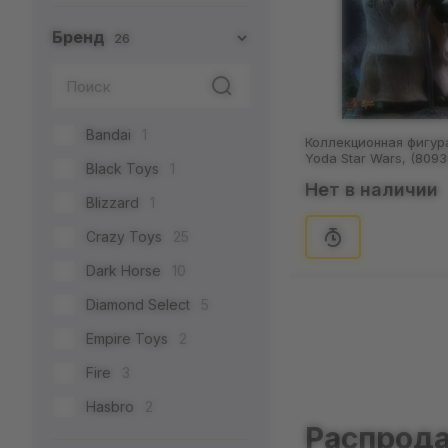
Бренд
26
Bandai
1
Коллекционная фигура
Yoda Star Wars, (8093
Black Toys
1
Нет в наличии
Blizzard
1
Crazy Toys
25
Dark Horse
10
Diamond Select
5
Empire Toys
2
Fire
3
Hasbro
2
Распрод
Hot Toys
93