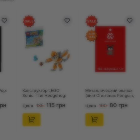
SALE
SALE
NEW
YEAR
Pop:
Конструктор LEGO:
Металлический значок
Sonic: The Hedgehog:
(пин) Christmas Penguin,
Kiki's Coconut Attack:
(14578)
грн
115 грн
80 грн
135
100
Kiki and Flicky, (30676)
Цена
Цена