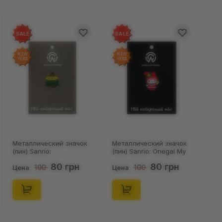
SALE
SALE
NEW
NEW
YEAR
YEAR
Металлический значок
Металлический значок
(пин) Sanrio:
(пин) Sanrio: Onegai My
Pompompurin On
Melody: Christmas My
80 грн
80 грн
100
100
Christmass Tree, (14541)
Melody, (14543)
Цена
Цена