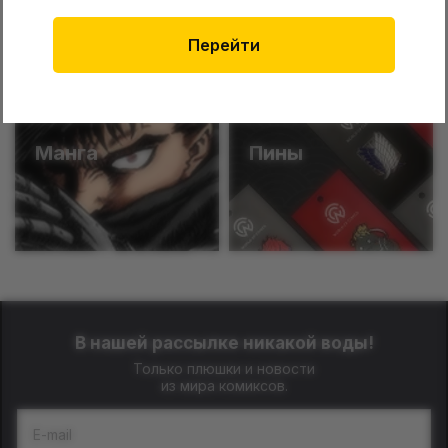
Funko
Катаны
Перейти
Манга
Пины
В нашей рассылке никакой воды!
Только плюшки и новости
из мира комиксов.
E-mail