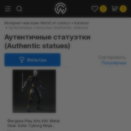
0
0
Интернет-магазин World of comics
Каталог
Аутентичные статуэтки (Authentic statues)
Аутентичные статуэтки
(Authentic statues)
Сортировать:
Фильтры
Популярные
Фигурка Play Arts KAI: Metal
Gear Solid: Cyborg Ninja ,
(44288)