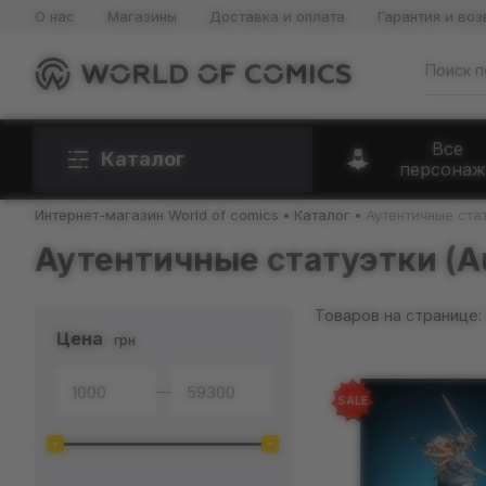
О нас
Магазины
Доставка и оплата
Гарантия и воз
Все
Каталог
персонаж
Интернет-магазин World of comics
Каталог
Аутентичные стат
Аутентичные статуэтки (Au
Товаров на странице:
Цена
грн
—
SALE