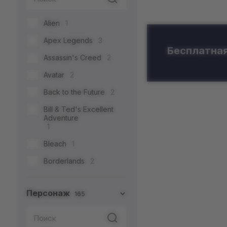
Semic
2
Alien
1
Toys Era
3
Apex Legends
3
Weta Workshop
5
Бесплатная
Assassin's Creed
2
Avatar
2
Back to the Future
2
Bill & Ted's Excellent
Adventure
1
Bleach
1
Borderlands
2
CatDog
1
Персонаж
165
Cyberpunk 2077
5
DC
71