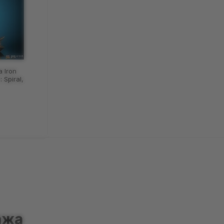
 Iron
 Spiral,
ажа