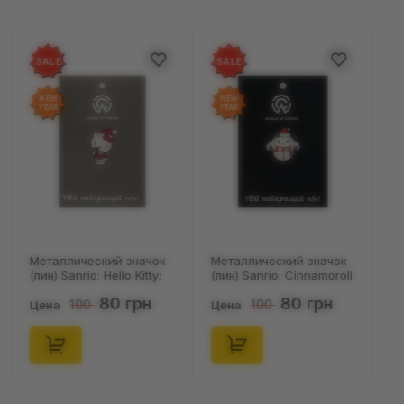
SALE
SALE
NEW
NEW
YEAR
YEAR
Металлический значок
Металлический значок
(пин) Sanrio: Hello Kitty:
(пин) Sanrio: Cinnamoroll
Christmas Kitty White,
In Snowman Costume,
80 грн
80 грн
100
100
(14542)
(14544)
Цена
Цена