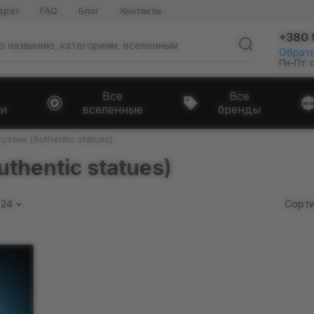
врат
FAQ
Блог
Контакты
+380 
Обратн
Пн-Пт: 
Все
Все
и
вселенные
бренды
уэтки (Authentic statues)
thentic statues)
24
Сорти