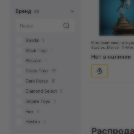
Бренд
26
Bandai
1
Коллекционная фигура
Studios: Marvel: X-Men:
Black Toys
1
(128532)
Нет в наличии
Blizzard
1
Crazy Toys
25
Dark Horse
10
Diamond Select
5
Empire Toys
2
Fire
3
Hasbro
2
Распрод
Hot Toys
93