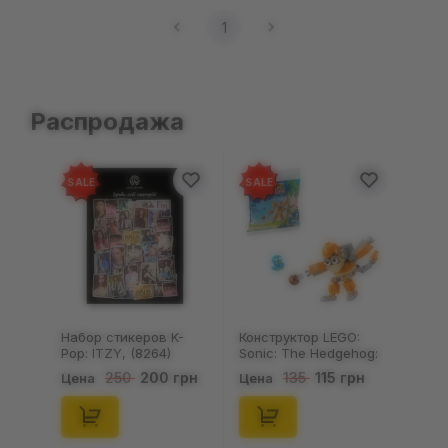
1
Распродажа
SALE
SALE
Набор стикеров K-
Конструктор LEGO:
Pop: ITZY, (8264)
Sonic: The Hedgehog:
Kiki's Coconut Attack:
200 грн
115 грн
250
135
Цена
Цена
Kiki and Flicky, (30676)