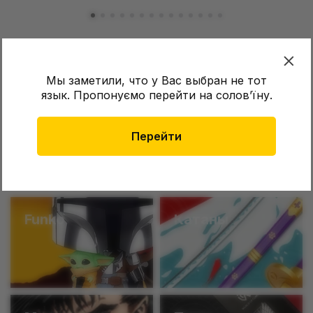
Мы заметили, что у Вас выбран не тот
Бесплатная доставка от 2000 грн
язык. Пропонуємо перейти на соловʼїну.
Перейти
Популярные категории
Funko
Катаны