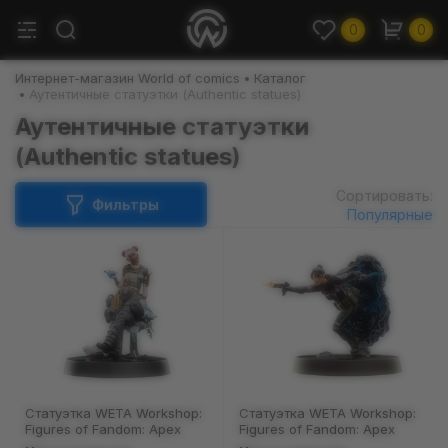
0
0
Интернет-магазин World of comics
Каталог
Аутентичные статуэтки (Authentic statues)
Аутентичные статуэтки
(Authentic statues)
Сортировать:
Фильтры
Популярные
Статуэтка WETA Workshop:
Статуэтка WETA Workshop:
Figures of Fandom: Apex
Figures of Fandom: Apex
Legends: Lifeline, (71971)
Legends: Wraith, (71970)