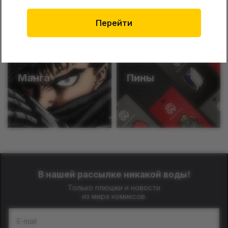
Funko
Катаны
Перейти
Манга
Пины
В нашей рассылке никакой воды!
Только плюшки и новости
из мира комиксов.
E-mail