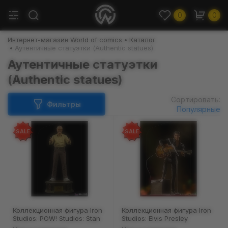
0
0
Интернет-магазин World of comics
Каталог
Аутентичные статуэтки (Authentic statues)
Аутентичные статуэтки
(Authentic statues)
Сортировать:
Фильтры
Популярные
SALE
SALE
Коллекционная фигура Iron
Коллекционная фигура Iron
Studios: POW! Studios: Stan
Studios: Elvis Presley
Lee, (134812)
(Comeback) (Deluxe),