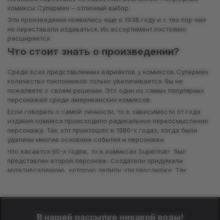
комиксы Супермен – отличный выбор.
Эти произведения появились еще в 1938 году и с тех пор они
не переставали издаваться. Их ассортимент постоянно
расширяется.
Что стоит знать о произведении?
Среди всех представленных вариантов у комиксов Супермен
количество поклонников только увеличивается. Вы не
пожалеете о своем решении. Это один из самых популярных
персонажей среди американских комиксов.
Если говорить о самой личности, то в зависимости от года
издания комикса происходило радикальное переосмысление
персонажа. Так это произошло в 1980-х годах, когда были
удалены многие основные события и персонажи.
Что касается 60-х годов, то в комиксах Superman был
представлен второй персонаж. Создатели придумали
мультивселенную, которую делили эти персонажи. Так
главный герой из 40-х годов мог параллельно существовать
со своей обновленной версией из 60-х.
Каждое из этих обновлений имеет свои особенности. Вам
только нужно решить, какая из версий больше всего
В нашей рассылке никакой воды!
нравится.