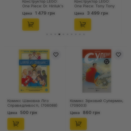
Конструктор LEGO:
Конструктор LEGO:
One Piece: Dr. Hiriluk's
One Piece: Tony Tony
Hideout, (75641)
Chopper, (75643)
1 479 грн
3 499 грн
Цена
Цена
Комикс Шановна Ліго
Комикс Зірковий Супермен,
Справедливості, (706088)
(709003)
500 грн
860 грн
Цена
Цена