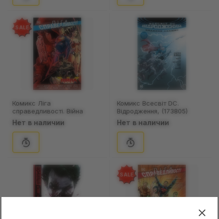
SALE
Комикс Ліга
Комикс Всесвіт DC.
справедливості. Війна
Відродження, (173805)
Трійці. Книга 4, (173737)
Нет в наличии
Нет в наличии
SALE