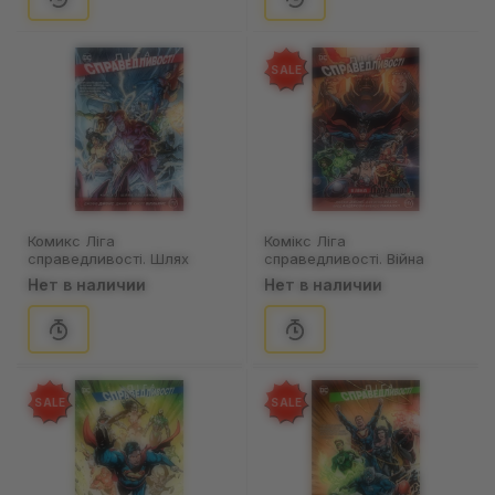
SALE
Комикс Ліга
Комікс Ліга
справедливості. Шлях
справедливості. Війна
злочинця. Книга 2, (171801)
Дарксайда. Частина 1 з 2.
Нет в наличии
Нет в наличии
Книга 8, (176769)
SALE
SALE