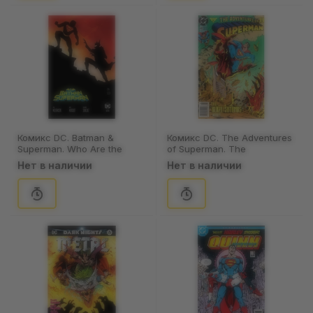
Комикс DC. Batman &
Комикс DC. The Adventures
Superman. Who Are the
of Superman. The
Secret Six?. Part One.
Blaze/Satanus War. Part 1.
Нет в наличии
Нет в наличии
Volume 1. #1 (Oliver's Cover),
Volume 1. #493, (381406)
(362123)