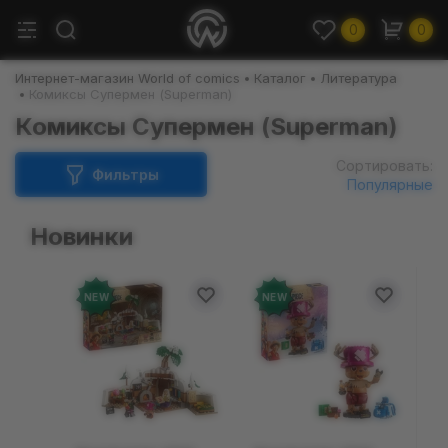
0
0
Интернет-магазин World of comics
Каталог
Литература
Комиксы Супермен (Superman)
Комиксы Супермен (Superman)
Сортировать:
Фильтры
Популярные
Новинки
NEW
NEW