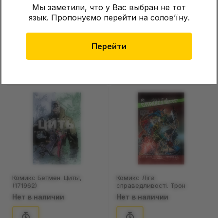
Мы заметили, что у Вас выбран не тот
язык. Пропонуємо перейти на соловʼїну.
Комикс DCміляція, (175120)
Комикс Ліга
Справедливості. Початок.
Перейти
Книга 1, (171771)
Нет в наличии
Нет в наличии
Комикс Бетмен. Цить!,
Комикс Ліга
(171962)
справедливості. Трон
Атлантиди. Книга 3, (172617)
Нет в наличии
Нет в наличии