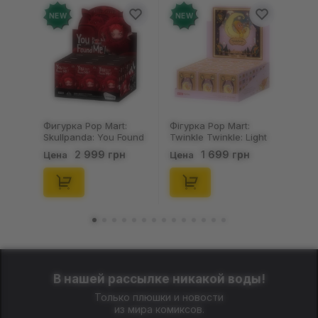
NEW
NEW
Фигурка Pop Mart:
Фігурка Pop Mart:
Skullpanda: You Found
Twinkle Twinkle: Light
Me!: Plush Doll Pendant
Up: Scene Sets Series
2 999 грн
1 699 грн
Цена
Цена
Series (Blind Box: 1 з
(Blind Box: 1 з 10)
10) (Secret Edition),
(Secret Edition),
(29347)
(21372)
В нашей рассылке никакой воды!
Только плюшки и новости
из мира комиксов.