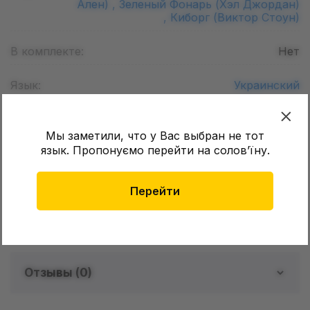
Ален) ,
Зеленый Фонарь (Хэл Джордан)
,
Киборг (Виктор Стоун)
В комплекте:
Нет
Язык:
Украинский
Возраст:
12+
Мы заметили, что у Вас выбран не тот
язык. Пропонуємо перейти на соловʼїну.
Формат листа (Шир. х Дл.):
165 х 250
мм
Количество страниц:
168
Перейти
Обложка:
Твёрдая
Отзывы (
0
)