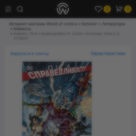
0
0
Интернет-магазин World of comics
Каталог
Литература
Комиксы
Комикс Ліга справедливості. Шлях злочинця. Книга 2,
(171801)
Характеристики
Вернуться к списку