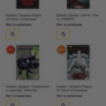
Комикс Людина-Павук.
Комикс Веном. Злиття. Том
Останнє полювання
3, (789969)
Крейвена (Делюкс
Нет в наличии
Нет в наличии
обкладинка), (524724)
18+
WOC
Комикс Дедпул. Повернення
Комикс Людина-Павук.
в чорному, (884346)
Останнє полювання
Крейвена (Ексклюзив
Нет в наличии
Нет в наличии
WoC), (524721)