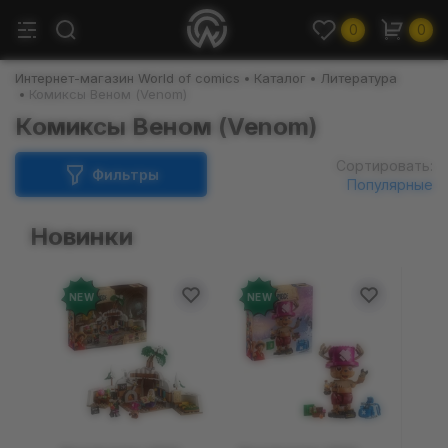
0
0
Интернет-магазин World of comics
Каталог
Литература
Комиксы Веном (Venom)
Комиксы Веном (Venom)
Сортировать:
Фильтры
Популярные
Новинки
NEW
NEW