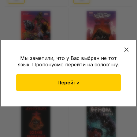
Мы заметили, что у Вас выбран не тот
язык. Пропонуємо перейти на соловʼїну.
Комикс Вартові галактики.
Комикс Людина-Павук.
Імператор Квілл. Том 1,
Останнє полювання
(500770)
Крейвена, (524723)
Нет в наличии
Нет в наличии
Перейти