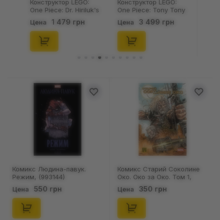
Конструктор LEGO:
Конструктор LEGO:
One Piece: Dr. Hiriluk's
One Piece: Tony Tony
Hideout, (75641)
Chopper, (75643)
1 479 грн
3 499 грн
Цена
Цена
Комикс Людина-павук.
Комикс Старий Соколине
Режим, (993144)
Око. Око за Око. Том 1,
(509131)
550 грн
350 грн
Цена
Цена