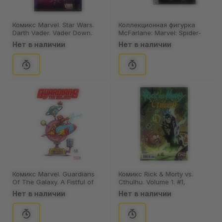
Комикс Marvel. Star Wars.
Коллекционная фигурка
Darth Vader. Vader Down.
McFarlane: Marvel: Spider-
Part 2. Volume 1. #13, (81243)
Man: Spider-Man (Comic
Нет в наличии
Нет в наличии
Book Marvel Tales #223),
(148183)
Комикс Marvel. Guardians
Комикс Rick & Morty vs.
Of The Galaxy. A Fistful of
Cthulhu. Volume 1. #1,
Mysterium. Volume 7. #1
(754111)
Нет в наличии
Нет в наличии
(Young's Cover), (205161)