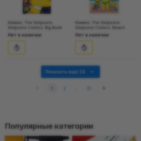
Комикс The Simpsons.
Комикс The Simpsons.
Simpsons Comics. Big Book
Simpsons Comics. Beach
of Bart Simpson. #1-4,
Blanket Bongo. #71-75,
Нет в наличии
Нет в наличии
(234251)
(764104)
Показать ещё 24
1
2
...
21
Популярные категории