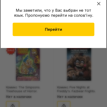
Мы заметили, что у Вас выбран не тот
язык. Пропонуємо перейти на соловʼїну.
Комикс DC. Batman.
Комикс Marvel. Carnage.
Knightmares. Part 5. All the
Black, White & Blood. Volume
Way Down. Volume 3. #67,
1. #4 (Randolphʼs Cover),
Нет в наличии
Нет в наличии
(413828)
(962002)
Перейти
SALE
Комикс The Simpsons.
Комикс Five Nights at
Treehouse of Horror.
Freddy's. Fazbear Frights.
Ominous Omnibus. Fiendish
Graphic Novel Collection.
Нет в наличии
Нет в наличии
Fables of Devilish Delicacies.
Volume 4, (530000)
Volume 3, (763526)