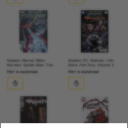
Комикс Marvel. Miles
Комикс DC. Batman. I Am
Morales. Spider-Man. The
Bane. Part Four. Volume 3.
Assessor & Quantum. #35,
#19, (341291)
Нет в наличии
Нет в наличии
(29123)