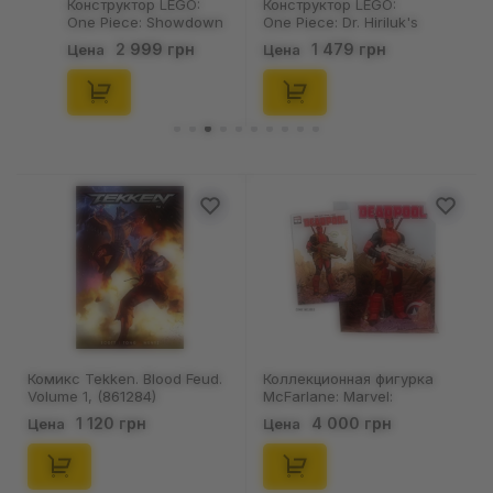
Конструктор LEGO:
Конструктор LEGO:
One Piece: Showdown
One Piece: Dr. Hiriluk's
w/ Captain Smoker,
Hideout, (75641)
2 999 грн
1 479 грн
Цена
Цена
(75642)
Комикс Tekken. Blood Feud.
Коллекционная фигурка
Volume 1, (861284)
McFarlane: Marvel:
Deadpool: Deadpool (Comic
1 120 грн
4 000 грн
Цена
Цена
Book #1), (48169)