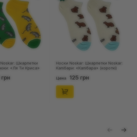
Noskar: Шкарпетки
Носки Noskar: Шкарпетки Noskar:
цюки: «Ля Ти Криса»
Капібари: «Капібара» (короткі)
. 36-40), (91678)
(р. 41-46), (91677)
 грн
125 грн
Цена