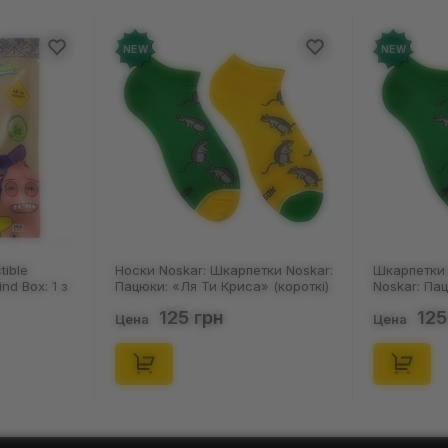
NEW
NEW
tible
Носки Noskar: Шкарпетки Noskar:
Шкарпетки 
ind Box: 1 з
Пацюки: «Ля Ти Криса» (короткі)
Noskar: Па
(р. 41-46), (91679)
(короткі) (р
125 грн
125
Цена
Цена