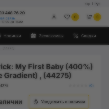
Укр
Рус
93 448 76 20
0
0
ая связь
с 10:00 до 18:00
Новинки
Эксклюзивы
Скидки
 , (44275)
ick: My First Baby (400%)
e Gradient) , (44275)
4275
(
0
)
наличии
Уведомить о наличии