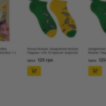
tible
Носки Noskar: Шкарпетки Noskar:
Шкарпетки 
ind Box: 1 з
Пацюки: «Ля Ти Криса» (короткі)
Noskar: Па
(р. 41-46), (91679)
(короткі) (р
125 грн
125
Цена
Цена