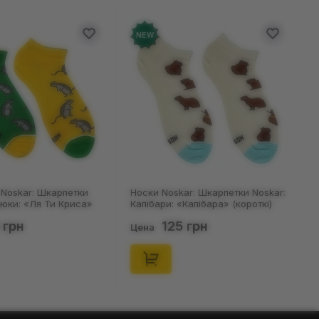
NEW
Noskar: Шкарпетки
Носки Noskar: Шкарпетки Noskar:
цюки: «Ля Ти Криса»
Капібари: «Капібара» (короткі)
. 36-40), (91678)
(р. 41-46), (91677)
 грн
125 грн
Цена