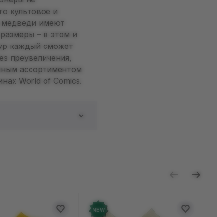
то культовое и
го медведи имеют
размеры – в этом и
гур каждый сможет
ез преувеличения,
олным ассортиментом
нах World of Comics.
ь отзыв
NEW