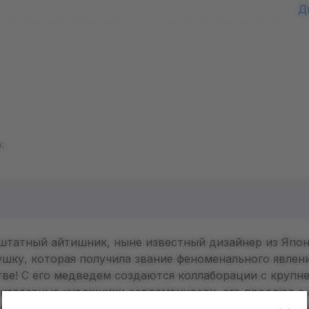
Д
:
штатный айтишник, ныне известный дизайнер из Япо
ушку, которая получила звание феноменального явлени
ве! С его медведем создаются коллаборации с крупн
известные художники современности, его продают с 
ллекции анонсируются почти каждый день, а коллекц