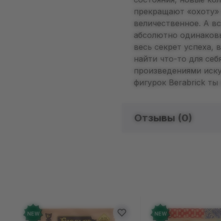
прекращают «охоту» 
величественное. А вс
абсолютно одинаковы
весь секрет успеха,
найти что-то для себ
произведениями иску
фигурок Berabrick ты
Отзывы (
0
)
Отзыво
Добавьте от
NEW
NEW