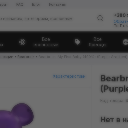
врат
FAQ
Блог
Контакты
+380 
Обратн
Пн-Пт: 
Все
Все
и
вселенные
бренды
ллекции
Bearbrick
Bearbrick: My First Baby (400%) (Purple Gradient)
Bearbr
Характеристики
(Purpl
Код товара:
4
Нет в 