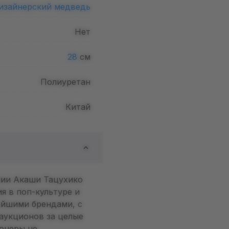
изайнерский медведь
Нет
28
см
Полиуретан
Китай
нии Акаши Тацухико
я в поп-культуре и
ейшими брендами, с
аукционов за целые
ионеры не