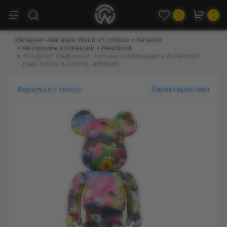
0
0
Интернет-магазин World of comics
Каталог
Авторские коллекции
Bearbrick
*Original* Be@rbrick: Tomokazu Matsuyama & Peanuts
(Set) (100% & 400%), (618586)
Характеристики
Вернуться к списку