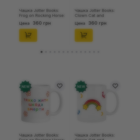
Чашка Jotter Books:
Чашка Jotter Books:
Frog on Rocking Horse:
Clown Cat and
«Тяжко Жити Шкода
Rainbow:
360 грн
360 грн
Цена
Цена
Вмерти», (720121)
«Професійний
Дурник», (720119)
NEW
NEW
Чашка Jotter Books:
Чашка Jotter Books: