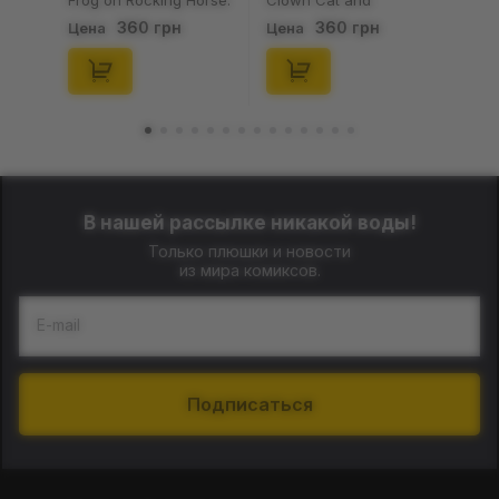
Frog on Rocking Horse:
Clown Cat and
«Тяжко Жити Шкода
Rainbow:
360 грн
360 грн
Цена
Цена
Вмерти», (720121)
«Професійний
Дурник», (720119)
В нашей рассылке никакой воды!
Только плюшки и новости
из мира комиксов.
E-mail
Подписаться