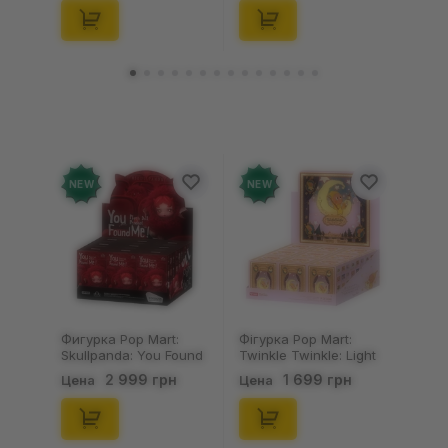
10) (Secret Edition),
(Secret Edition),
(29347)
(21372)
NEW
NEW
Фигурка Pop Mart:
Фігурка Pop Mart:
Skullpanda: You Found
Twinkle Twinkle: Light
Me!: Plush Doll Pendant
Up: Scene Sets Series
2 999 грн
1 699 грн
Цена
Цена
Series (Blind Box: 1 з
(Blind Box: 1 з 10)
10) (Secret Edition),
(Secret Edition),
(29347)
(21372)