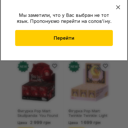
Страна производства:
Китай
Мы заметили, что у Вас выбран не тот
язык. Пропонуємо перейти на соловʼїну.
Отзывы (
0
)
Перейти
Отзывов о товаре еще
нет
Добавьте отзыв и получите 50 грн на свой
NEW
NEW
счет
Оставить отзыв
Фигурка Pop Mart:
Фігурка Pop Mart:
Skullpanda: You Found
Twinkle Twinkle: Light
Me!: Plush Doll Pendant
Up: Scene Sets Series
2 999 грн
1 699 грн
Цена
Цена
Series (Blind Box: 1 з
(Blind Box: 1 з 10)