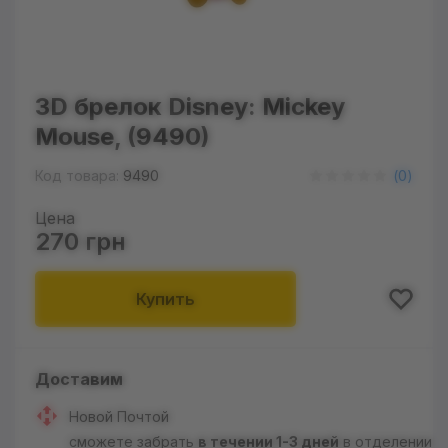
3D брелок Disney: Mickey
Mouse, (9490)
Код товара:
9490
(
0
)
Цена
270 грн
Купить
Доставим
Новой Почтой
сможете забрать
в течении 1-3 дней
в отделении