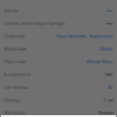
Бренд:
•••
Страна регистрации бренда:
•••
Тематика:
Мультфильмы ,
Видеоигры
Вселенная:
Disney
Персонаж:
Микки Маус
В комплекте:
Нет
Тип брелка:
3D
Размер:
7
см
Материал:
Резина