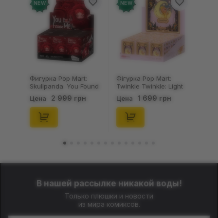
NEW
NEW
Фигурка Pop Mart:
Фігурка Pop Mart:
Skullpanda: You Found
Twinkle Twinkle: Light
Me!: Plush Doll Pendant
Up: Scene Sets Series
2 999 грн
1 699 грн
Цена
Цена
Series (Blind Box: 1 з
(Blind Box: 1 з 10)
10) (Secret Edition),
(Secret Edition),
(29347)
(21372)
В нашей рассылке никакой воды!
Только плюшки и новости
из мира комиксов.