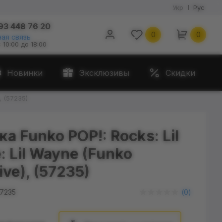
Укр
Рус
93 448 76 20
0
0
ая связь
с 10:00 до 18:00
Новинки
Эксклюзивы
Скидки
, (57235)
а Funko POP!: Rocks: Lil
 Lil Wayne (Funko
ive), (57235)
7235
(
0
)