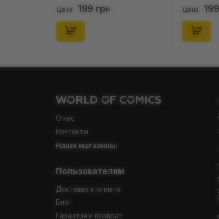
0) (Secret
(Blind Box: 1 з 24), (11550)
46), (15475)
199 грн
199
Цена
Цена
О нас
Контакты
Наши магазины:
Пользователям
Доставка и оплата
Блог
Гарантия и возврат