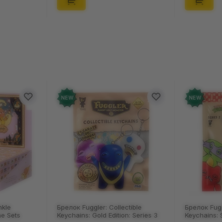
NEW
NEW
nkle
Брелок Fuggler: Collectible
Брелок Fugg
ne Sets
Keychains: Gold Edition: Series 3
Keychains: S