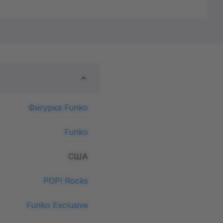
Фигурка Funko
Funko
США
POP! Rocks
Funko Exclusive