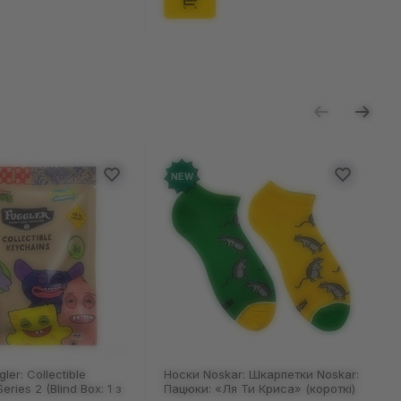
NEW
ler: Collectible
Носки Noskar: Шкарпетки Noskar:
eries 2 (Blind Box: 1 з
Пацюки: «Ля Ти Криса» (короткі)