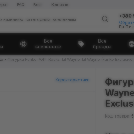
врат
FAQ
Блог
Контакты
+380 
Обратн
Пн-Пт: 
Все
Все
и
вселенные
бренды
ko
Фигурка Funko POP!: Rocks: Lil Wayne: Lil Wayne (Funko Exclusive)
Фигурк
Характеристики
Wayne:
Exclus
Код товара:
5