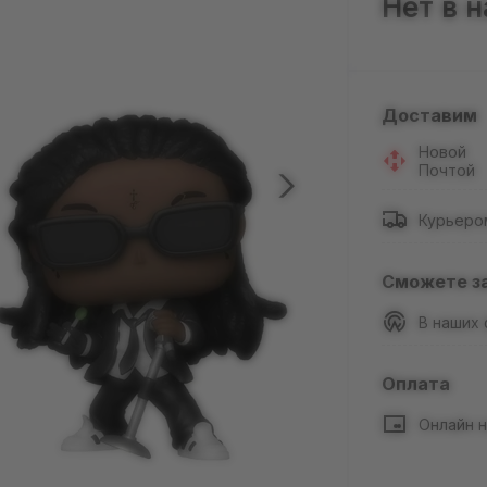
Нет в 
Доставим
Новой
Почтой
Курьеро
Сможете з
В наших
Оплата
Онлайн н