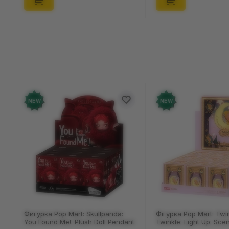
NEW
NEW
Фигурка Pop Mart: Skullpanda:
Фігурка Pop Mart: Twi
You Found Me!: Plush Doll Pendant
Twinkle: Light Up: Sce