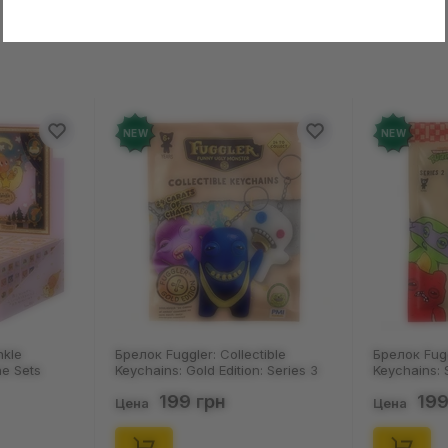
в о товаре еще нет
Оставит
зыв и получите 50 грн на свой счет
NEW
NEW
ollectible
Брелок Fuggler: Collectible
Носки 
dition: Series 3
Keychains: Series 2 (Blind Box: 1 з
Пацюки
, (11550)
46), (15475)
(р. 41-
н
199 грн
Цена
Цена