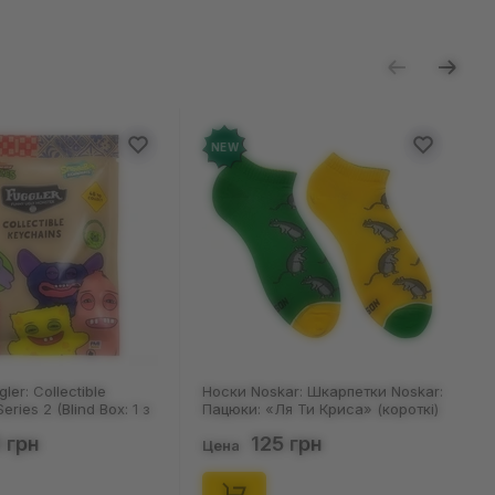
ь отзыв
NEW
Noskar: Шкарпетки Noskar:
Шкарпетки Noskar: Шкарпетки
: «Ля Ти Криса» (короткі)
Noskar: Пацюки: «Ля Ти Криса»
46), (91679)
(короткі) (р. 36-40), (91678)
125 грн
125 грн
Цена