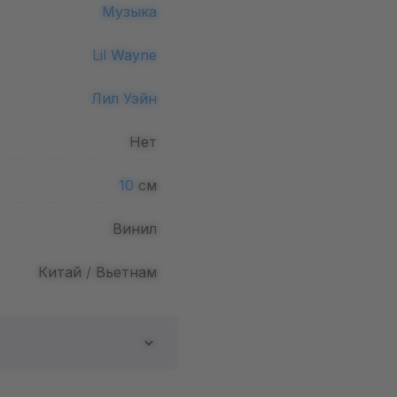
Музыка
Lil Wayne
Лил Уэйн
Нет
10
см
Винил
Китай / Вьетнам