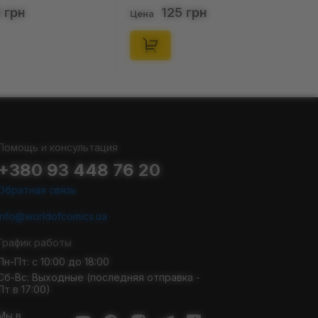
(р. 41-46), (91679)
 грн
125 грн
Цена
Помощь и консультация
+380 93 448 76 20
Обратная связь
info@worldofcomics.ua
График работы
Пн-Пт: с 10:00 до 18:00
Сб-Вс: Выходные (последняя отправка -
Пт в 17:00)
Мы в