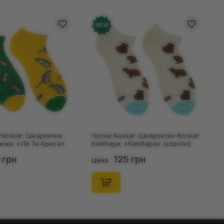
NEW
Noskar: Шкарпетки
Носки Noskar: Шкарпетки Noskar:
цюки: «Ля Ти Криса»
Капібари: «Капібара» (короткі)
. 36-40), (91678)
(р. 41-46), (91677)
 грн
125 грн
Цена