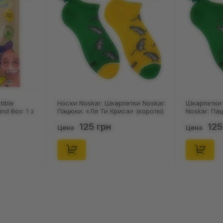
ar: Шкарпетки Noskar:
Шкарпетки Noskar: Шкарпетки
я Ти Криса» (короткі)
Noskar: Пацюки: «Ля Ти Криса»
(91679)
(короткі) (р. 36-40), (91678)
 грн
125 грн
Цена