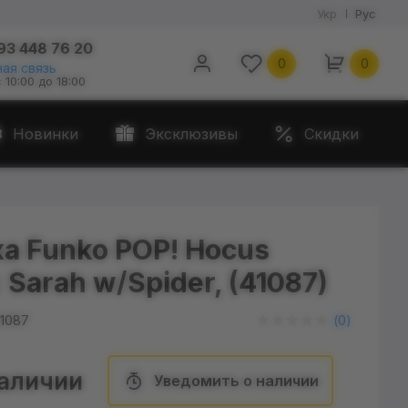
Укр
Рус
93 448 76 20
0
0
ая связь
с 10:00 до 18:00
Новинки
Эксклюзивы
Скидки
ка Funko POP! Hocus
 Sarah w/Spider, (41087)
1087
(
0
)
наличии
Уведомить о наличии