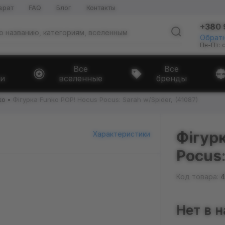
врат
FAQ
Блог
Контакты
+380 
Обратн
Пн-Пт: 
Все
Все
и
вселенные
бренды
ko
Фігурка Funko POP! Hocus Pocus: Sarah w/Spider, (41087)
Фігур
Характеристики
Pocus:
Код товара:
4
Нет в 