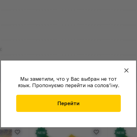
:
Мы заметили, что у Вас выбран не тот
язык. Пропонуємо перейти на соловʼїну.
в о товаре еще нет
Оставит
Перейти
зыв и получите 50 грн на свой счет
NEW