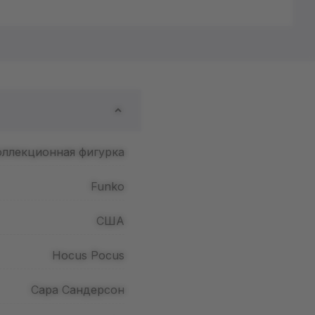
оллекционная фигурка
Funko
США
Hocus Pocus
Сара Сандерсон