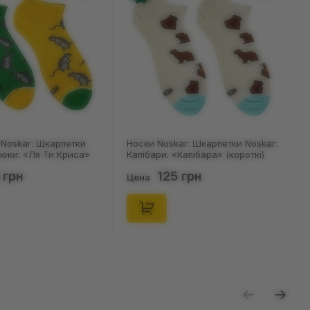
Носки Noskar: Шкарпетки Noskar:
Носки Noskar: Шкарпетки Nos
Капібари: «Капібара» (короткі)
Капібари: «Капібара» (короткі
(р. 41-46), (91677)
(р. 36-40), (91676)
125 грн
125 грн
Цена
Цена