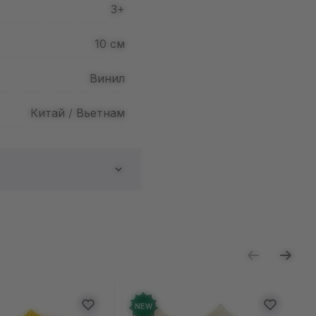
3+
10
см
Винил
Китай / Вьетнам
ь отзыв
NEW
NEW