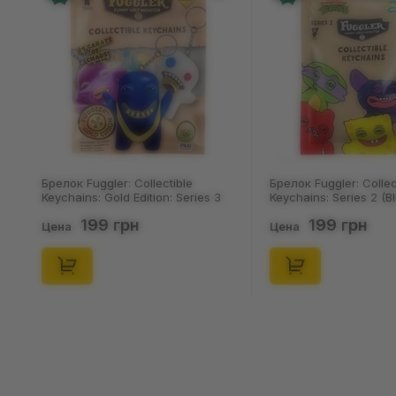
Брелок Fuggler: Collectible
Носки Nosk
Keychains: Series 2 (Blind Box: 1 з
Пацюки: «Л
46), (15475)
(р. 41-46), 
199 грн
125
Цена
Цена