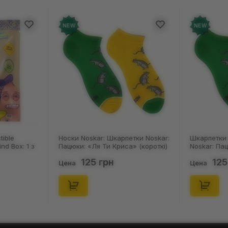
NEW
NEW
tible
Носки Noskar: Шкарпетки Noskar:
Шкарпетки 
ind Box: 1 з
Пацюки: «Ля Ти Криса» (короткі)
Noskar: Па
(р. 41-46), (91679)
(короткі) (р
125 грн
125
Цена
Цена