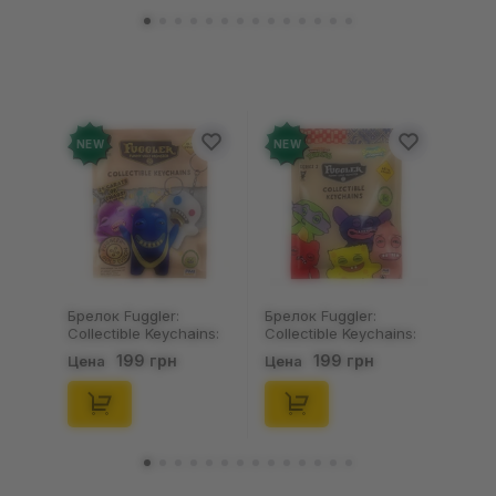
NEW
NEW
Брелок Fuggler:
Брелок Fuggler:
Collectible Keychains:
Collectible Keychains:
Gold Edition: Series 3
Series 2 (Blind Box: 1 з
199 грн
199 грн
Цена
Цена
(Blind Box: 1 з 24),
46), (15475)
(11550)