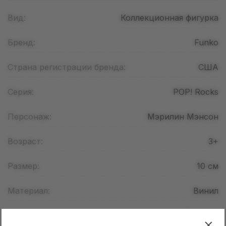
Вид:
Коллекционная фигурка
Бренд:
Funko
Страна регистрации бренда:
США
Серия:
POP! Rocks
Персонаж:
Мэрилин Мэнсон
Возраст:
3+
Размер:
10
см
Материал:
Винил
Страна производства:
Китай / Вьетнам