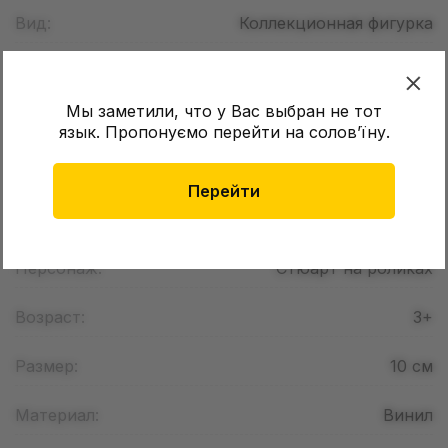
Вид:
Коллекционная фигурка
Бренд:
Funko
Мы заметили, что у Вас выбран не тот
Страна регистрации бренда:
США
язык. Пропонуємо перейти на соловʼїну.
Серия:
POP! Movies
Перейти
Вселенная:
Minions
Персонаж:
Стюарт на роликах
Возраст:
3+
Размер:
10
см
Материал:
Винил