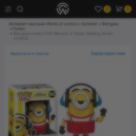
0
0
Интернет-магазин World of comics
Каталог
Фигурки
Funko
Фигурка Funko POP! Minions 2: Roller Skating Stuart,
(47802)
Характеристики
Вернуться к списку