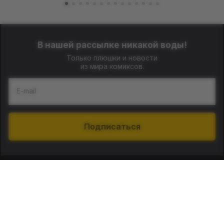
В нашей рассылке никакой воды!
Только плюшки и новости
из мира комиксов.
E-mail
Подписаться
О нас
Контакты
Наши магазины: