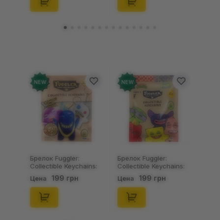
NEW
NEW
Брелок Fuggler:
Брелок Fuggler:
Collectible Keychains:
Collectible Keychains:
Gold Edition: Series 3
Series 2 (Blind Box: 1 з
199 грн
199 грн
Цена
Цена
(Blind Box: 1 з 24),
46), (15475)
(11550)