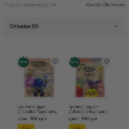
Страна производства:
Китай / Вьетнам
Отзывы (
0
)
Отзывов о товаре еще
нет
Добавьте отзыв и получите 50 грн на свой
NEW
NEW
счет
Оставить отзыв
Брелок Fuggler:
Брелок Fuggler:
Collectible Keychains:
Collectible Keychains:
Gold Edition: Series 3
Series 2 (Blind Box: 1 з
199 грн
199 грн
Цена
Цена
(Blind Box: 1 з 24),
46), (15475)
(11550)